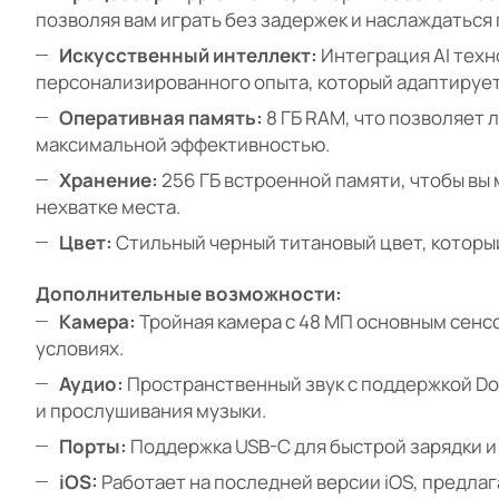
позволяя вам играть без задержек и наслаждаться
Искусственный интеллект:
Интеграция AI техн
персонализированного опыта, который адаптирует
Оперативная память:
8 ГБ RAM, что позволяет
максимальной эффективностью.
Хранение:
256 ГБ встроенной памяти, чтобы вы 
нехватке места.
Цвет:
Стильный черный титановый цвет, который
Дополнительные возможности:
Камера:
Тройная камера с 48 МП основным сенс
условиях.
Аудио:
Пространственный звук с поддержкой Do
и прослушивания музыки.
Порты:
Поддержка USB-C для быстрой зарядки и
iOS:
Работает на последней версии iOS, предла