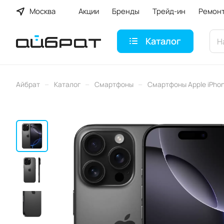
Москва
Акции
Бренды
Трейд-ин
Ремон
Каталог
–
–
–
Айбрат
Каталог
Смартфоны
Смартфоны Apple iPho