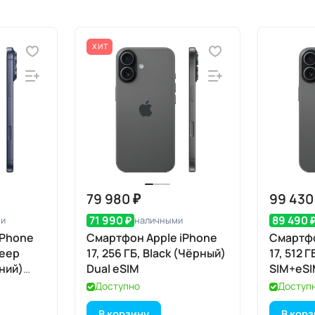
ХИТ
79 980 ₽
99 430
71 990 ₽
89 490 
ми
наличными
iPhone
Смартфон Apple iPhone
Смартфо
Deep
17, 256 ГБ, Black (Чёрный)
17, 512 
иний)
Dual eSIM
SIM+eS
Доступно
Доступ
В корзину
В кор