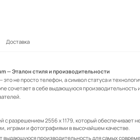
Доставка
ium — Эталон стиля и производительности
 — это не просто телефон, а символ статуса и технолог
one сочетает в себе выдающуюся производительность и
вателей.
й с разрешением 2556 x 1179, который обеспечивает н
и, играми и фотографиями в высочайшем качестве.
ает выдающуюся производительность для самых соврем