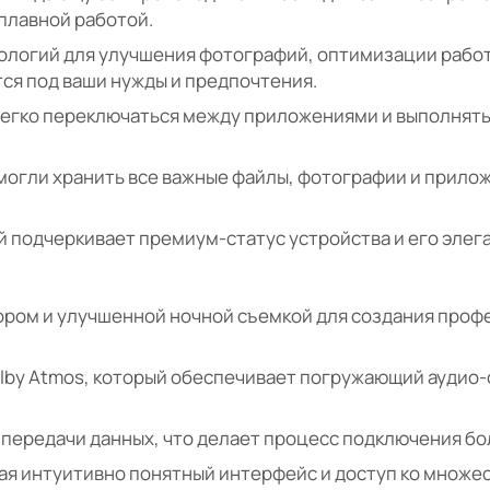
 плавной работой.
ологий для улучшения фотографий, оптимизации рабо
ся под ваши нужды и предпочтения.
 легко переключаться между приложениями и выполнят
могли хранить все важные файлы, фотографии и прилож
 подчеркивает премиум-статус устройства и его элег
ором и улучшенной ночной съемкой для создания про
lby Atmos, который обеспечивает погружающий аудио-
 передачи данных, что делает процесс подключения бо
гая интуитивно понятный интерфейс и доступ ко множе