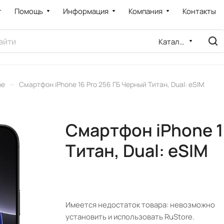
т
Помощь
Информация
Компания
Контакты
Каталог
–
ne
Смартфон iPhone 16 Pro 256 ГБ Черный Титан, Dual: eSIM
Смартфон iPhone 1
Титан, Dual: eSIM
Имеется недостаток товара: невозможно
установить и использовать RuStore.