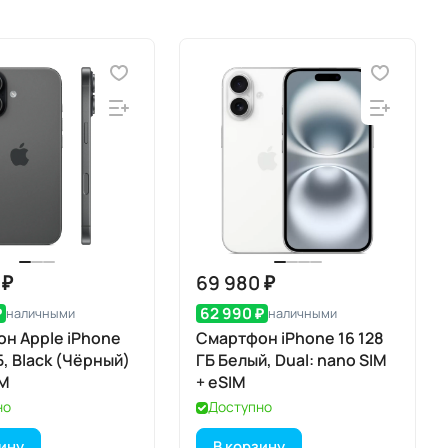
 ₽
69 980 ₽
₽
62 990 ₽
наличными
наличными
н Apple iPhone
Смартфон iPhone 16 128
ГБ, Black (Чёрный)
ГБ Белый, Dual: nano SIM
IM
+ eSIM
но
Доступно
зину
В корзину