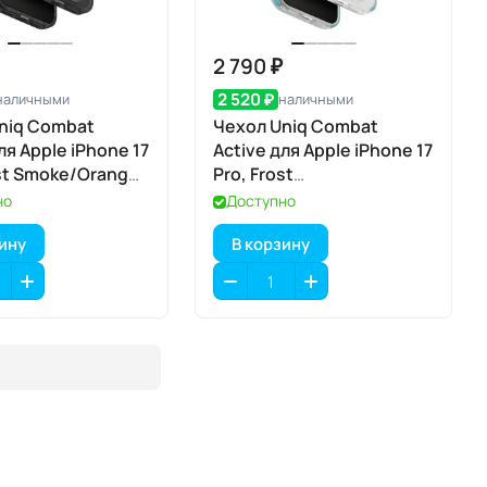
2 790 ₽
2 520 ₽
наличными
наличными
niq Combat
Чехол Uniq Combat
ля Apple iPhone 17
Active для Apple iPhone 17
ost Smoke/Orange
Pro, Frost
й дымчатый/
Clear/Turquoise
но
Доступно
ый), MagSafe
(матовый прозрачный/
зину
В корзину
бирюзовый), MagSafe