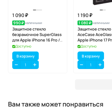
1 090 ₽
1 190 ₽
990 ₽
1 080 ₽
наличными
наличными
Защитное стекло
Защитное стекло
безрамочное SuperGlass
AceCase AceGlas
для Apple iPhone 16 Pro /
Apple iPhone 17 P
17 / 17 Pro
Доступно
Доступно
В корзину
В корзину
Вам также может понравиться