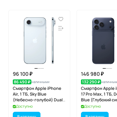
96 100 ₽
146 980 ₽
86 490 ₽
132 290 ₽
наличными
наличны
Смартфон Apple iPhone
Смартфон Apple 
Air, 1 ТБ, Sky Blue
17 Pro Max, 1 ТБ, 
(Небесно-голубой) Dual
Blue (Глубокий с
eSIM
Dual eSIM
Доступно
Доступно
В корзину
В корзину