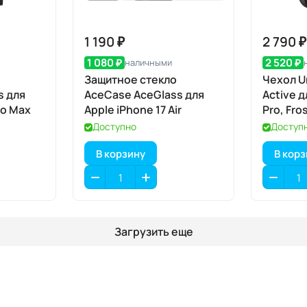
1 190 ₽
2 790 ₽
1 080 ₽
2 520 ₽
наличными
Защитное стекло
Чехол U
s для
AceCase AceGlass для
Active д
ro Max
Apple iPhone 17 Air
Pro, Fr
(матовы
Доступно
Доступ
оранжев
В корзину
В кор
Загрузить еще