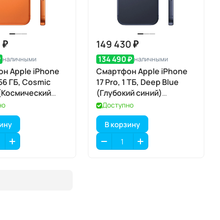
 ₽
149 430 ₽
₽
134 490 ₽
наличными
наличными
н Apple iPhone
Смартфон Apple iPhone
256 ГБ, Cosmic
17 Pro, 1 ТБ, Deep Blue
(Космический
(Глубокий синий)
ый) Dual eSIM
SIM+eSIM
но
Доступно
зину
В корзину