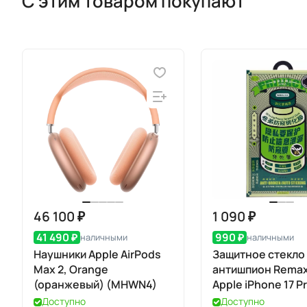
С этим товаром покупают
46 100 ₽
1 090 ₽
41 490 ₽
990 ₽
наличными
наличными
Наушники Apple AirPods
Защитное стекло
Max 2, Orange
антишпион Remax
(оранжевый) (MHWN4)
Apple iPhone 17 P
Доступно
Доступно