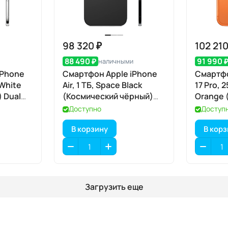
98 320 ₽
102 210
88 490 ₽
91 990 
наличными
iPhone
Смартфон Apple iPhone
Смартфо
 White
Air, 1 ТБ, Space Black
17 Pro, 
 Dual
(Космический чёрный)
Orange 
Dual eSIM
оранжев
Доступно
Доступ
В корзину
В кор
Загрузить еще