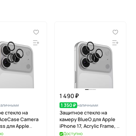
1 490 ₽
1 350 ₽
наличными
наличными
е стекло на
Защитное стекло на
AceCase Camera
камеру BlueO для Apple
ss для Apple
iPhone 17, Acrylic Frame, 2
7 Pro / 17 Pro Max
шт., Clear (прозрачный), с
но
Доступно