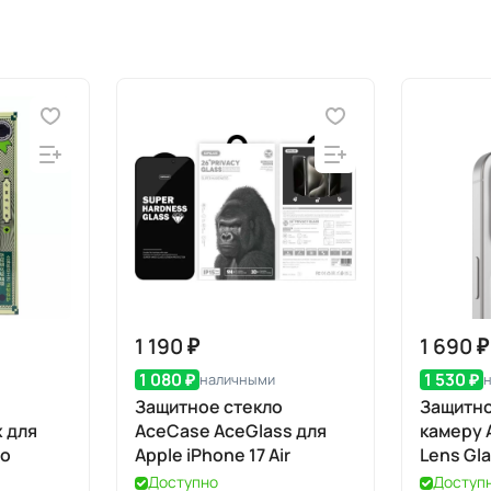
1 190 ₽
1 690 ₽
1 080 ₽
1 530 ₽
наличными
Защитное стекло
Защитно
 для
AceCase AceGlass для
камеру 
ro
Apple iPhone 17 Air
Lens Gla
iPhone 1
Доступно
Доступ