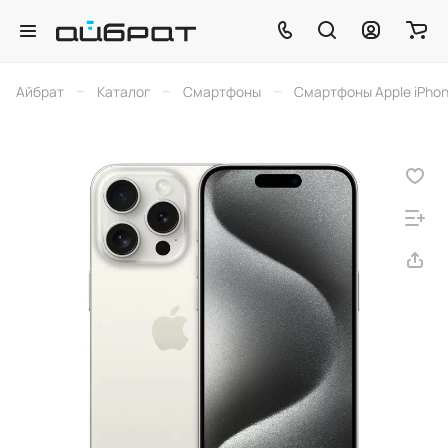
–
–
–
Айбрат
Каталог
Смартфоны
Смартфоны Apple iPho