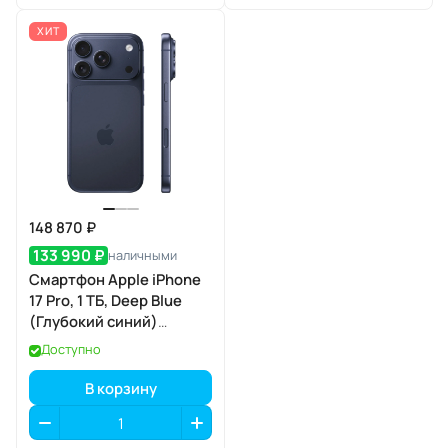
ХИТ
148 870 ₽
133 990 ₽
наличными
Смартфон Apple iPhone
17 Pro, 1 ТБ, Deep Blue
(Глубокий синий)
SIM+eSIM
Доступно
В корзину