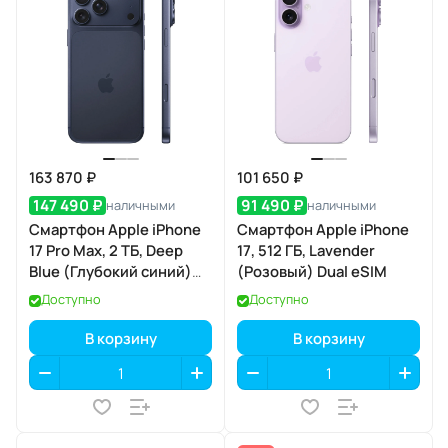
163 870 ₽
101 650 ₽
147 490 ₽
91 490 ₽
наличными
наличными
Смартфон Apple iPhone
Смартфон Apple iPhone
17 Pro Max, 2 ТБ, Deep
17, 512 ГБ, Lavender
Blue (Глубокий синий)
(Розовый) Dual eSIM
Dual eSIM
Доступно
Доступно
В корзину
В корзину