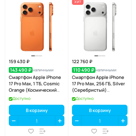
ХИТ
159 430 ₽
122 760 ₽
143 490 ₽
110 490 ₽
наличными
наличными
Смартфон Apple iPhone
Смартфон Apple iPhone
17 Pro Max, 1 ТБ, Cosmic
17 Pro Max, 256 ГБ, Silver
Orange (Космический
(Серебристый)
оранжевый) SIM+eSIM
SIM+eSIM
Доступно
Доступно
В корзину
В корзину