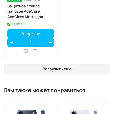
Защитное стекло
матовое AceCase
AceGlass Matte для
Apple iPhone 17 Pro Max
Доступно
В корзину
Загрузить еще
Вам также может понравиться