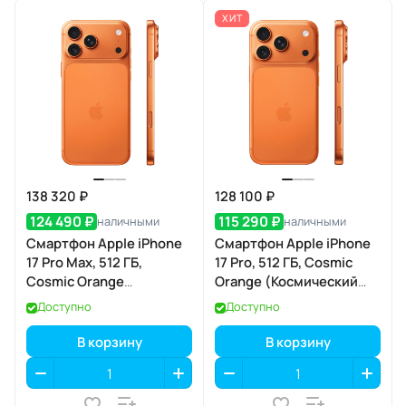
ХИТ
138 320 ₽
128 100 ₽
124 490 ₽
115 290 ₽
наличными
наличными
Смартфон Apple iPhone
Смартфон Apple iPhone
17 Pro Max, 512 ГБ,
17 Pro, 512 ГБ, Cosmic
Cosmic Orange
Orange (Космический
(Космический
оранжевый) SIM+eSIM
Доступно
Доступно
оранжевый) SIM+eSIM
В корзину
В корзину