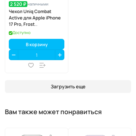
2 520 ₽
наличными
Чехол Uniq Combat
Active для Apple iPhone
17 Pro, Frost
Clear/Turquoise
Доступно
(матовый прозрачный/
бирюзовый), MagSafe
В корзину
Загрузить еще
Вам также может понравиться