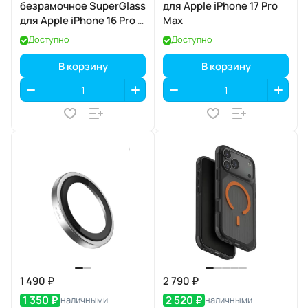
безрамочное SuperGlass
для Apple iPhone 17 Pro
для Apple iPhone 16 Pro /
Max
17 / 17 Pro
Доступно
Доступно
В корзину
В корзину
1 490 ₽
2 790 ₽
1 350 ₽
2 520 ₽
наличными
наличными