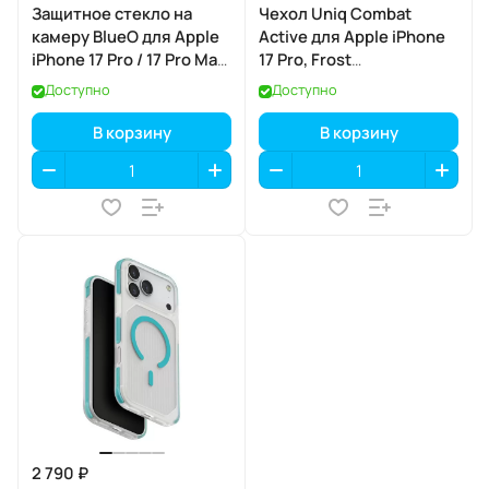
Защитное стекло на
Чехол Uniq Combat
камеру BlueO для Apple
Active для Apple iPhone
iPhone 17 Pro / 17 Pro Max,
17 Pro, Frost
Aluminium, 3 шт., Dark
Smoke/Orange (матовый
Доступно
Доступно
Blue (тёмно-синий), с
дымчатый/оранжевый),
аппликатором
MagSafe
В корзину
В корзину
2 790 ₽