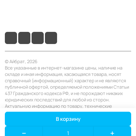
+7 (495) 414-10-20
info@ibrat.ru
© Айбрат, 2026
Все указанные в интернет-магазине цены, наличие на
складе и иная информация, касающаяся товара, носят
справочный (информационный) характер и не являются
публичной офертой, определяемой положениями Статьи
437 Гражданского кодекса РФ, и не порождают никаких
юридических последствий для любой из сторон.
Актуальную информацию по товару, технические
характеристики уточняйте в отделе продаж в день
В корзину
заказа.
Конфиденциальность
Оферта