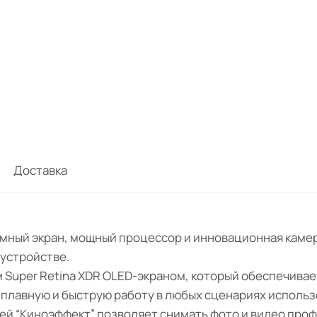
Доставка
ромный экран, мощный процессор и инновационная камер
 устройстве.
м Super Retina XDR OLED-экраном, который обеспечива
лавную и быструю работу в любых сценариях использо
ей “Киноэффект” позволяет снимать фото и видео проф