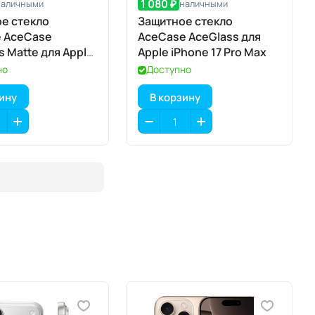
1 080 ₽
наличными
наличными
е стекло
Защитное стекло
е AceCase
AceCase AceGlass для
s Matte для Apple
Apple iPhone 17 Pro Max
7 Pro Max
но
Доступно
зину
В корзину