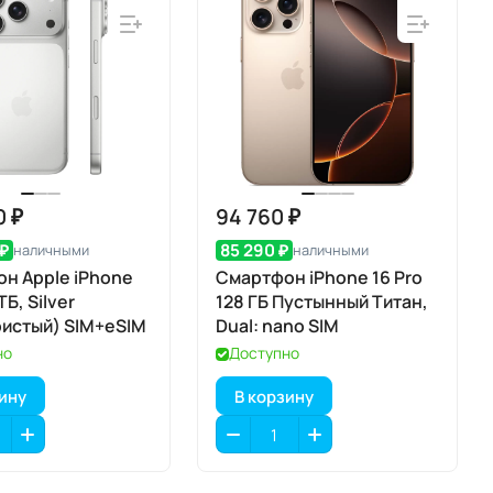
0 ₽
94 760 ₽
 ₽
85 290 ₽
наличными
наличными
н Apple iPhone
Смартфон iPhone 16 Pro
 ТБ, Silver
128 ГБ Пустынный Титан,
истый) SIM+eSIM
Dual: nano SIM
но
Доступно
зину
В корзину