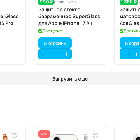
990 ₽
1 350 ₽
наличными
Защитное стекло
Защитно
erGlass
безрамочное SuperGlass
матово
16 Pro
для Apple iPhone 17 Air
AceGlas
iPhone 1
Доступно
Доступ
В корзину
В кор
Загрузить еще
ХИТ