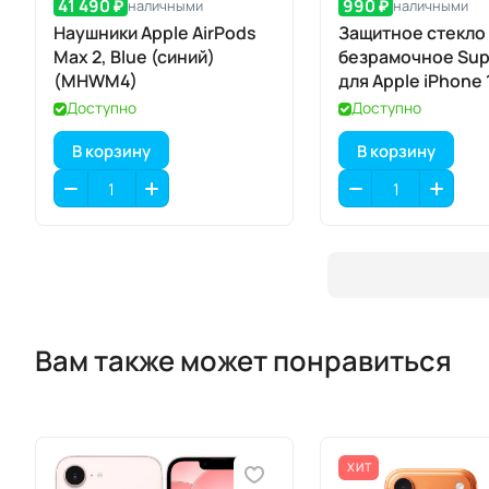
41 490 ₽
990 ₽
наличными
наличными
Наушники Apple AirPods
Защитное стекло
Max 2, Blue (синий)
безрамочное Sup
(MHWM4)
для Apple iPhone 
Max / 17 Pro Max
Доступно
Доступно
В корзину
В корзину
Вам также может понравиться
ХИТ