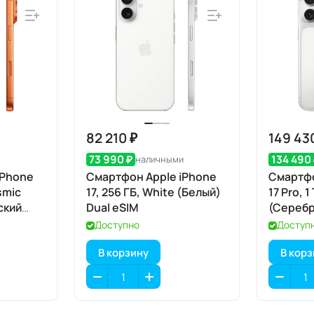
82 210 ₽
149 43
73 990 ₽
134 490
наличными
iPhone
Смартфон Apple iPhone
Смартфо
smic
17, 256 ГБ, White (Белый)
17 Pro, 1
ский
Dual eSIM
(Серебр
 eSIM
Доступно
Доступ
В корзину
В кор