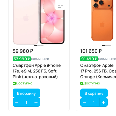
59 980 ₽
101 650 ₽
53 990 ₽
91 490 ₽
наличными
наличными
Смартфон Apple iPhone
Смартфон Apple 
17e, eSIM, 256 ГБ, Soft
17 Pro, 256 ГБ, Co
Pink (нежно-розовый)
Orange (Космиче
оранжевый) Dual
Доступно
Доступно
В корзину
В корзину