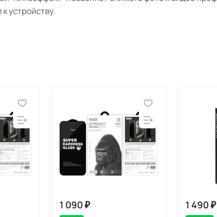
 к устройству.
1 090 ₽
1 490 ₽