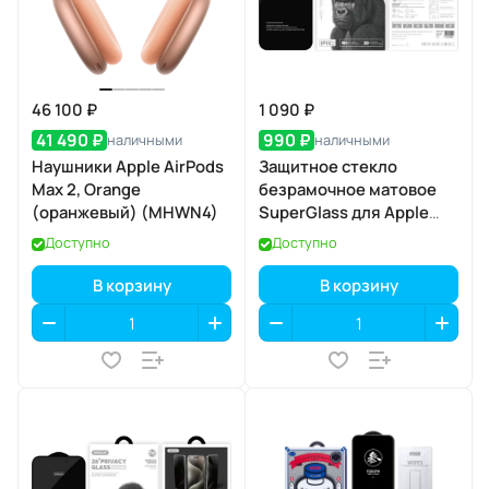
46 100 ₽
1 090 ₽
41 490 ₽
990 ₽
наличными
наличными
Наушники Apple AirPods
Защитное стекло
Max 2, Orange
безрамочное матовое
(оранжевый) (MHWN4)
SuperGlass для Apple
iPhone 17 Air
Доступно
Доступно
В корзину
В корзину