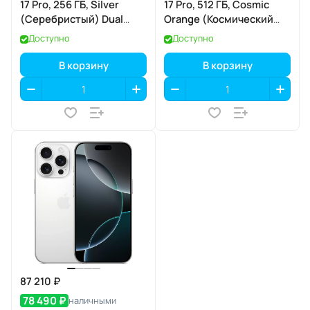
17 Pro, 256 ГБ, Silver
17 Pro, 512 ГБ, Cosmic
(Серебристый) Dual
Orange (Космический
eSIM
оранжевый) SIM+eSIM
Доступно
Доступно
В корзину
В корзину
87 210 ₽
78 490 ₽
наличными