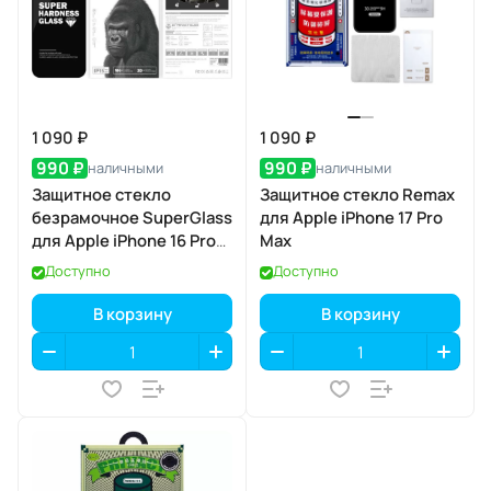
1 090 ₽
1 090 ₽
990 ₽
990 ₽
наличными
наличными
Защитное стекло
Защитное стекло Remax
безрамочное SuperGlass
для Apple iPhone 17 Pro
для Apple iPhone 16 Pro
Max
Max / 17 Pro Max
Доступно
Доступно
В корзину
В корзину