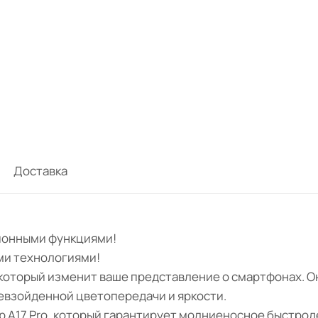
Доставка
ционными функциями!
ми технологиями!
, который изменит ваше представление о смартфонах. 
ревзойденной цветопередачи и яркости.
р A17 Pro, который гарантирует молниеносное быстрод