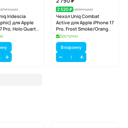
2 790 ₽
2 520 ₽
наличными
наличными
iq Iridescia
Чехол Uniq Combat
phic) для Apple
Active для Apple iPhone 17
7 Pro, Holo Quartz
Pro, Frost Smoke/Orange
афический
(матовый дымчатый/
но
Доступно
 MagSafe
оранжевый), MagSafe
зину
В корзину