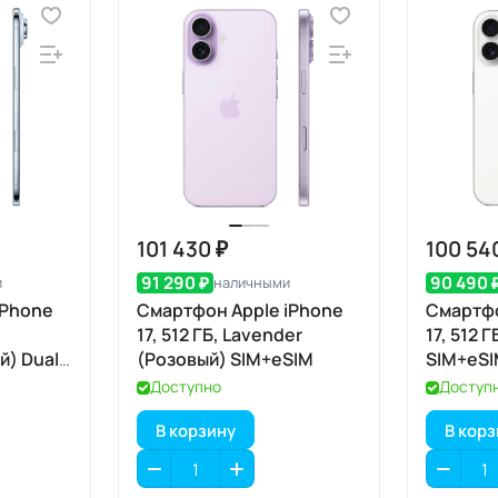
101 430 ₽
100 54
91 290 ₽
90 490 
и
наличными
iPhone
Смартфон Apple iPhone
Смартфо
17, 512 ГБ, Lavender
17, 512 
й) Dual
(Розовый) SIM+eSIM
SIM+eS
Доступно
Доступ
В корзину
В кор