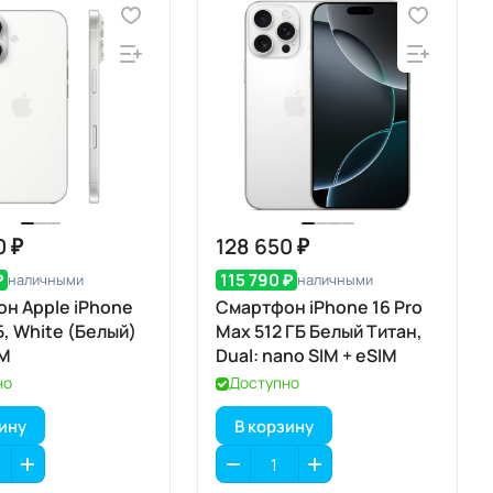
0 ₽
128 650 ₽
₽
115 790 ₽
наличными
наличными
н Apple iPhone
Смартфон iPhone 16 Pro
ГБ, White (Белый)
Max 512 ГБ Белый Титан,
IM
Dual: nano SIM + eSIM
но
Доступно
зину
В корзину