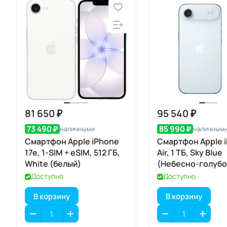
81 650 ₽
95 540 ₽
73 490 ₽
85 990 ₽
наличными
наличным
Смартфон Apple iPhone
Смартфон Apple 
17e, 1-SIM + eSIM, 512 ГБ,
Air, 1 ТБ, Sky Blue
White (белый)
(Небесно-голубо
eSIM
Доступно
Доступно
В корзину
В корзину