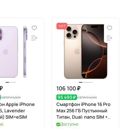
ХИТ
 ₽
106 100 ₽
95 490 ₽
наличными
наличными
н Apple iPhone
Смартфон iPhone 16 Pro
ГБ, Lavender
Max 256 ГБ Пустынный
й) SIM+eSIM
Титан, Dual: nano SIM +
eSIM
но
Доступно