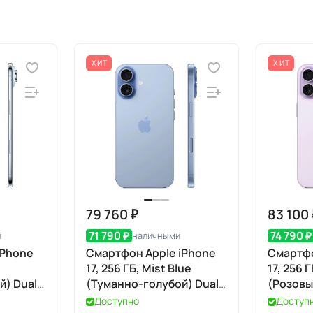
ХИТ
ХИТ
79 760 ₽
83 100
71 790 ₽
74 790 ₽
и
наличными
iPhone
Смартфон Apple iPhone
Смартфо
17, 256 ГБ, Mist Blue
17, 256 
й) Dual
(Туманно-голубой) Dual
(Розовы
eSIM
Доступно
Доступ