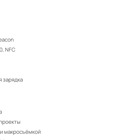
Beacon
.0, NFC
я зарядка
з
 проекты
 и макросъёмкой