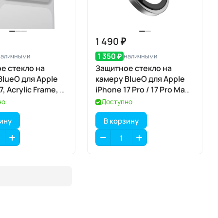
1 490 ₽
1 350 ₽
наличными
наличными
е стекло на
Защитное стекло на
BlueO для Apple
камеру BlueO для Apple
7, Acrylic Frame, 2
iPhone 17 Pro / 17 Pro Max,
ar (прозрачный), с
Aluminium, 3 шт., Grey
но
Доступно
атором
(серый), с аппликатором
зину
В корзину