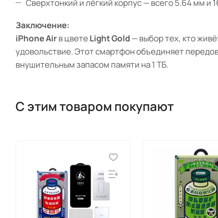
Сверхтонкий и лёгкий корпус — всего 5.64 мм и 1
Заключение:
iPhone Air
в цвете
Light Gold
— выбор тех, кто живё
удовольствие. Этот смартфон объединяет передовы
внушительным запасом памяти на 1 ТБ.
С этим товаром покупают