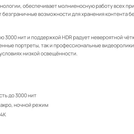
ехнологии, обеспечивает молниеносную работу всех пр
 безграничные возможности для хранения контента б
тью 3000 нит и поддержкой HDR радует невероятной чё
енные портреты, так и профессиональные видеоролики в
 условиях низкой освещённости.
ость до 3000 нит
макро, ночной режим
 4K