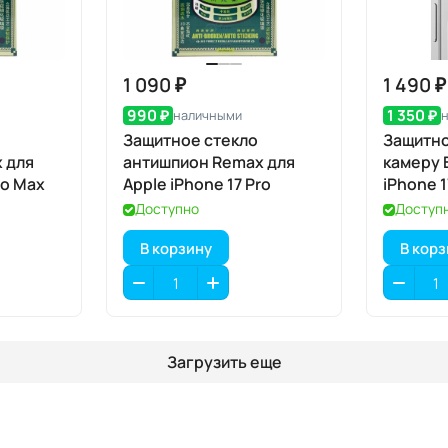
1 090 ₽
1 490 ₽
990 ₽
1 350 ₽
наличными
Защитное стекло
Защитно
 для
антишпион Remax для
камеру 
ro Max
Apple iPhone 17 Pro
iPhone 1
шт., Cle
Доступно
Доступ
апплик
В корзину
В кор
Загрузить еще