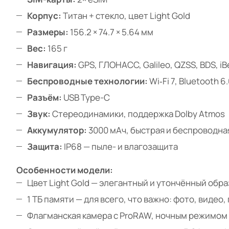
Корпус:
Титан + стекло, цвет Light Gold
Размеры:
156.2 × 74.7 × 5.64 мм
Вес:
165 г
Навигация:
GPS, ГЛОНАСС, Galileo, QZSS, BDS, i
Беспроводные технологии:
Wi‑Fi 7, Bluetooth 6
Разъём:
USB Type-C
Звук:
Стереодинамики, поддержка Dolby Atmos
Аккумулятор:
3000 мАч, быстрая и беспроводна
Защита:
IP68 — пыле- и влагозащита
Особенности модели:
Цвет Light Gold — элегантный и утончённый обра
1 ТБ памяти — для всего, что важно: фото, видео,
Флагманская камера с ProRAW, ночным режимом