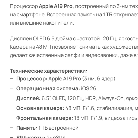
Процессор
Apple A19 Pro
, построенный по 3-нм т
на смартфоне. Встроенная память на
1 ТБ
открывает
или внешние накопители.
Дисплей OLED 6.5 дюйма с частотой 120 Гц, яркос
Камера на 48 МП позволяет снимать как художеств
делает качественные селфи и видеозвонки, даже в
Технические характеристики:
Процессор:
Apple A19 Pro (3 нм, 6 ядер)
Операционная система:
iOS 26
Дисплей:
6.5" OLED, 120 Гц, HDR, Always-On, ярк
Основная камера:
48 МП, F/1.6, стабилизация, 
Фронтальная камера:
18 МП, F/1.9, видеозапись
Память:
1 ТБ встроенной
SIM-карты:
2× eSIM