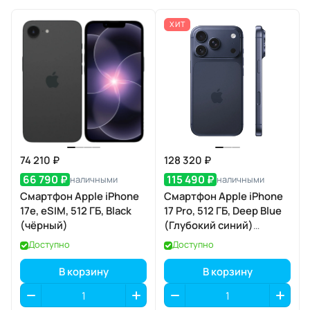
ХИТ
74 210 ₽
128 320 ₽
66 790 ₽
115 490 ₽
наличными
наличными
Смартфон Apple iPhone
Смартфон Apple iPhone
17e, eSIM, 512 ГБ, Black
17 Pro, 512 ГБ, Deep Blue
(чёрный)
(Глубокий синий)
SIM+eSIM
Доступно
Доступно
В корзину
В корзину