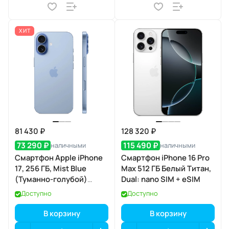
ХИТ
81 430 ₽
128 320 ₽
73 290 ₽
115 490 ₽
наличными
наличными
Смартфон Apple iPhone
Смартфон iPhone 16 Pro
17, 256 ГБ, Mist Blue
Max 512 ГБ Белый Титан,
(Туманно-голубой)
Dual: nano SIM + eSIM
SIM+eSIM
Доступно
Доступно
В корзину
В корзину