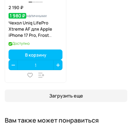
2 190 ₽
1 980 ₽
наличными
Чехол Uniq LifePro
Xtreme AF для Apple
iPhone 17 Pro, Frost
Clear/White (матовый
Доступно
прозрачный/белый),
MagSafe
В корзину
Загрузить еще
Вам также может понравиться