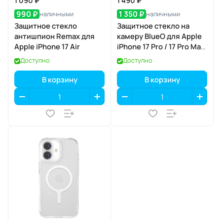
1 090 ₽
1 490 ₽
990 ₽
1 350 ₽
наличными
наличными
Защитное стекло
Защитное стекло на
антишпион Remax для
камеру BlueO для Apple
Apple iPhone 17 Air
iPhone 17 Pro / 17 Pro Max,
Aluminium, 3 шт., Silver
Доступно
Доступно
(серебристый), с
аппликатором
В корзину
В корзину