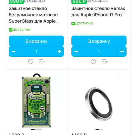
990 ₽
990 ₽
наличными
наличными
Защитное стекло
Защитное стекло Remax
безрамочное матовое
для Apple iPhone 17 Pro
SuperGlass для Apple
Доступно
iPhone 17 Air
Доступно
В корзину
В корзину