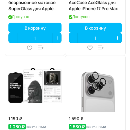
безрамочное матовое
AceCase AceGlass для
SuperGlass для Apple
Apple iPhone 17 Pro Max
iPhone 17 Air
Доступно
Доступно
В корзину
В корзину
1 190 ₽
1 690 ₽
1 080 ₽
1 530 ₽
наличными
наличными