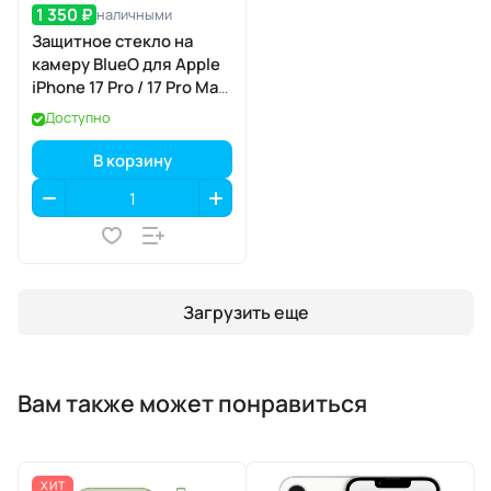
1 350 ₽
наличными
Защитное стекло на
камеру BlueO для Apple
iPhone 17 Pro / 17 Pro Max,
Aluminium, 3 шт., Orange
Доступно
(оранжевый), с
аппликатором
В корзину
Загрузить еще
Вам также может понравиться
ХИТ