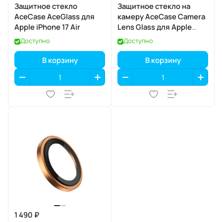
Защитное стекло
Защитное стекло на
AceCase AceGlass для
камеру AceCase Camera
Apple iPhone 17 Air
Lens Glass для Apple
iPhone 17 Pro / 17 Pro Max
Доступно
Доступно
В корзину
В корзину
1 490 ₽