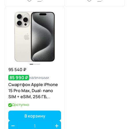
95 540 ₽
85 990 ₽
наличными
Смартфон Apple iPhone
15 Pro Max, Dual: nano
SIM + eSIM, 256 ГБ,
белый титан
Доступно
В корзину