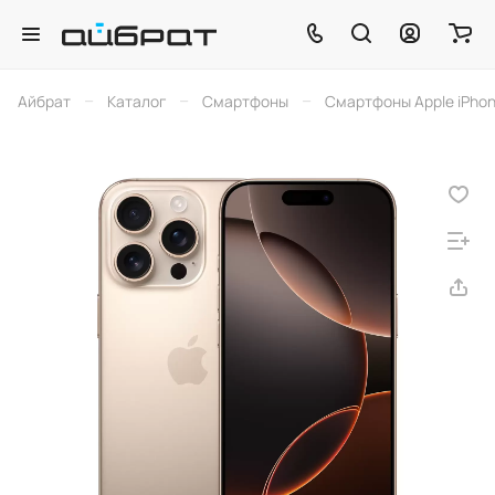
–
–
–
Айбрат
Каталог
Смартфоны
Смартфоны Apple iPho