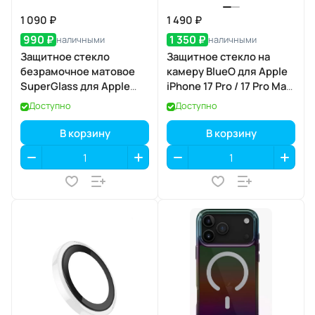
1 090 ₽
1 490 ₽
990 ₽
1 350 ₽
наличными
наличными
Защитное стекло
Защитное стекло на
безрамочное матовое
камеру BlueO для Apple
SuperGlass для Apple
iPhone 17 Pro / 17 Pro Max,
iPhone 17 Air
Aluminium, 3 шт., Orange
Доступно
Доступно
(оранжевый), с
аппликатором
В корзину
В корзину