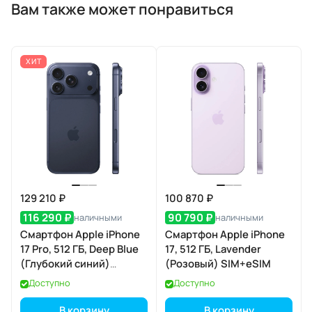
Вам также может понравиться
ХИТ
129 210 ₽
100 870 ₽
116 290 ₽
90 790 ₽
наличными
наличными
Смартфон Apple iPhone
Смартфон Apple iPhone
17 Pro, 512 ГБ, Deep Blue
17, 512 ГБ, Lavender
(Глубокий синий)
(Розовый) SIM+eSIM
SIM+eSIM
Доступно
Доступно
В корзину
В корзину