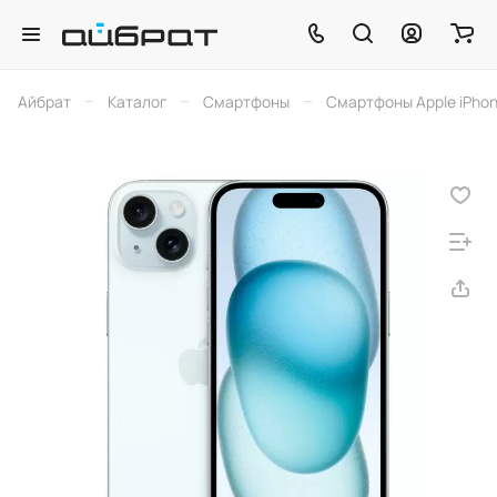
–
–
–
Айбрат
Каталог
Смартфоны
Смартфоны Apple iPho