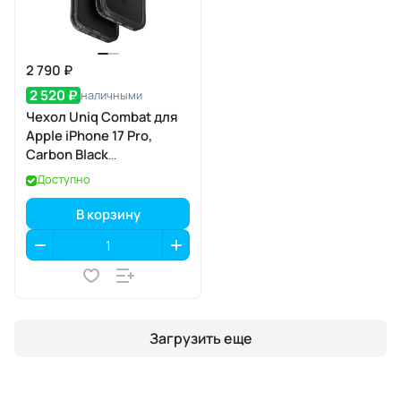
2 790 ₽
2 520 ₽
наличными
Чехол Uniq Combat для
Apple iPhone 17 Pro,
Carbon Black
(карбоновый чёрный),
Доступно
MagSafe
В корзину
Загрузить еще