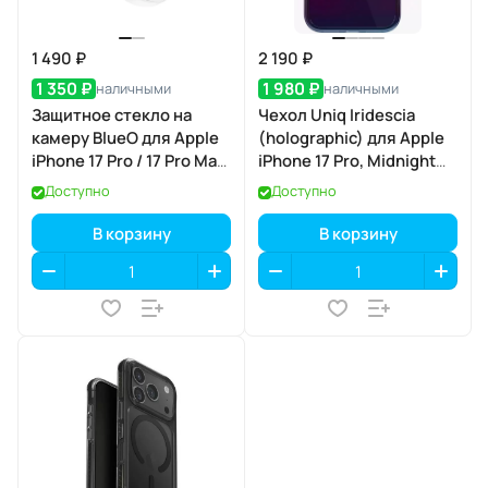
1 490 ₽
2 190 ₽
1 350 ₽
1 980 ₽
наличными
наличными
Защитное стекло на
Чехол Uniq Iridescia
камеру BlueO для Apple
(holographic) для Apple
iPhone 17 Pro / 17 Pro Max,
iPhone 17 Pro, Midnight
Acrylic Frame, 3 шт., Clear
Quartz (полуночный
Доступно
Доступно
(прозрачный), с
кварц), MagSafe
аппликатором
В корзину
В корзину