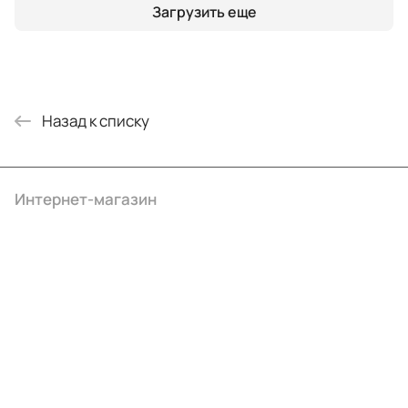
Загрузить еще
Назад к списку
Интернет-магазин
Компания
Информация
Помощь
+7 (495) 414-10-20
info@ibrat.ru