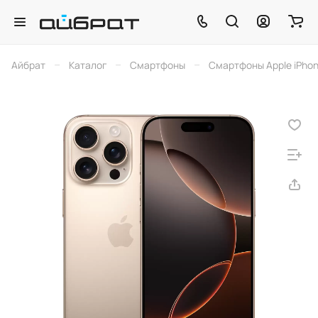
–
–
–
Айбрат
Каталог
Смартфоны
Смартфоны Apple iPho