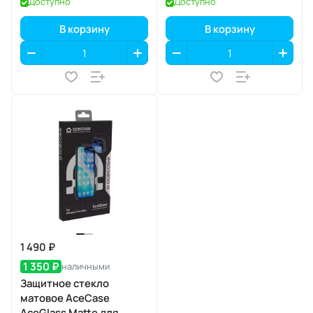
Доступно
Доступно
В корзину
В корзину
1 490 ₽
1 350 ₽
наличными
Защитное стекло
матовое AceCase
AceGlass Matte для