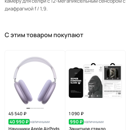
камеру для селфи с 12-мегапиксельным сенсором с
диафрагмой f / 1,9.
С этим товаром покупают
45 540 ₽
1 090 ₽
40 990 ₽
990 ₽
наличными
наличными
Наушники Apple AirPods
Защитное стекло