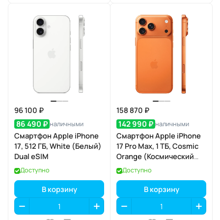
96 100 ₽
158 870 ₽
86 490 ₽
142 990 ₽
наличными
наличными
Смартфон Apple iPhone
Смартфон Apple iPhone
17, 512 ГБ, White (Белый)
17 Pro Max, 1 ТБ, Cosmic
Dual eSIM
Orange (Космический
оранжевый) SIM+eSIM
Доступно
Доступно
В корзину
В корзину