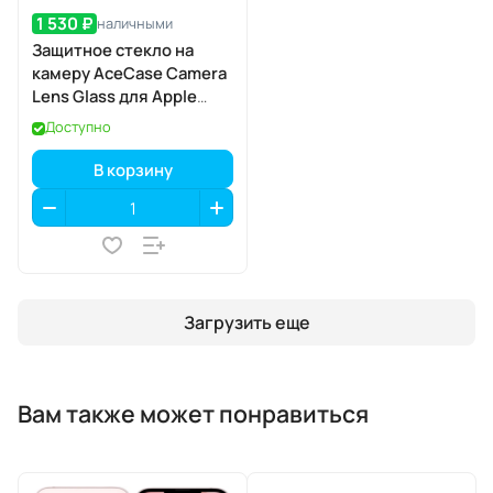
1 530 ₽
наличными
Защитное стекло на
камеру AceCase Camera
Lens Glass для Apple
iPhone 17 Pro / 17 Pro Max
Доступно
В корзину
Загрузить еще
Вам также может понравиться