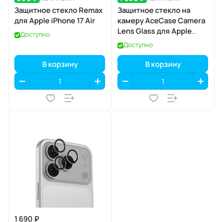
Защитное стекло Remax
Защитное стекло на
для Apple iPhone 17 Air
камеру AceCase Camera
Lens Glass для Apple
Доступно
iPhone 17
Доступно
В корзину
В корзину
1 690 ₽