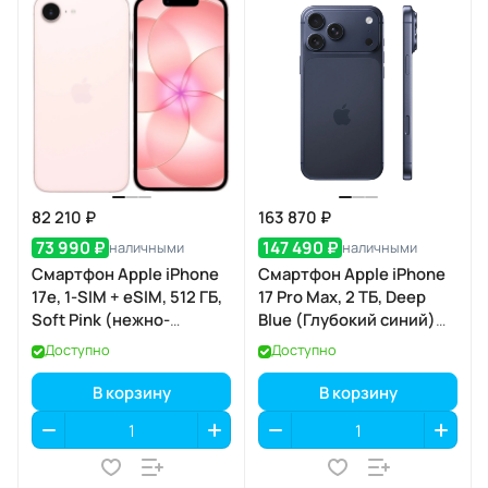
82 210 ₽
163 870 ₽
73 990 ₽
147 490 ₽
наличными
наличными
Смартфон Apple iPhone
Смартфон Apple iPhone
17e, 1-SIM + eSIM, 512 ГБ,
17 Pro Max, 2 ТБ, Deep
Soft Pink (нежно-
Blue (Глубокий синий)
розовый)
Dual eSIM
Доступно
Доступно
В корзину
В корзину