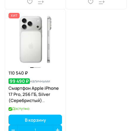
ХИТ
110 540 ₽
99 490 ₽
наличными
Смартфон Apple iPhone
17 Pro, 256 ГБ, Silver
(Серебристый)
SIM+eSIM
Доступно
В корзину