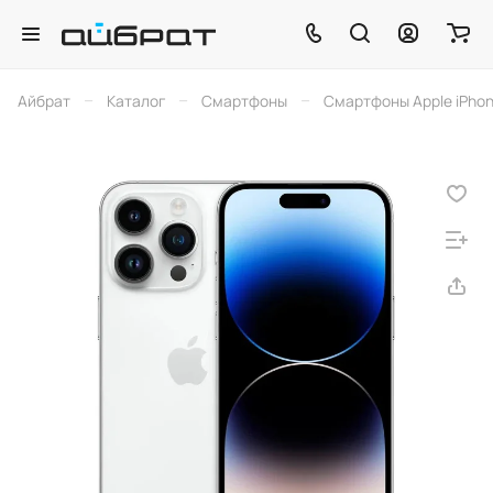
–
–
–
Айбрат
Каталог
Смартфоны
Смартфоны Apple iPho