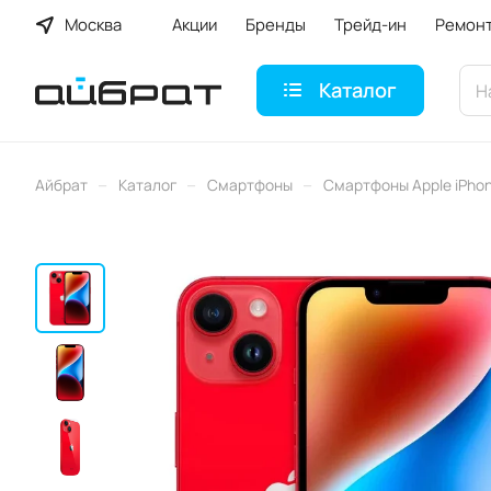
Москва
Акции
Бренды
Трейд-ин
Ремон
Каталог
–
–
–
Айбрат
Каталог
Смартфоны
Смартфоны Apple iPho