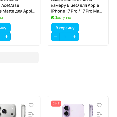
е AceCase
камеру BlueO для Apple
s Matte для Apple
iPhone 17 Pro / 17 Pro Max,
7 Pro
Aluminium, 3 шт., Silver
но
Доступно
(серебристый), с
зину
В корзину
аппликатором
ХИТ