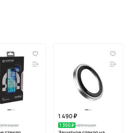
1 490 ₽
1 350 ₽
наличными
наличными
е стекло
Защитное стекло на