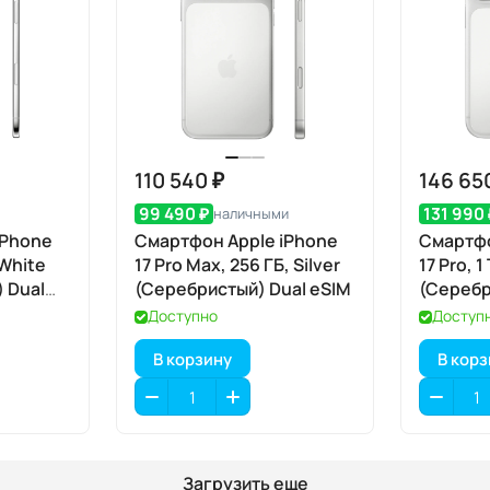
110 540 ₽
146 65
99 490 ₽
131 990 
наличными
iPhone
Смартфон Apple iPhone
Смартфо
 White
17 Pro Max, 256 ГБ, Silver
17 Pro, 1
 Dual
(Серебристый) Dual eSIM
(Серебр
Доступно
Доступ
В корзину
В кор
Загрузить еще