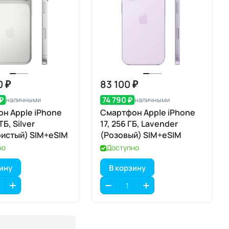
0 ₽
83 100 ₽
₽
74 790 ₽
наличными
наличными
н Apple iPhone
Смартфон Apple iPhone
 ТБ, Silver
17, 256 ГБ, Lavender
истый) SIM+eSIM
(Розовый) SIM+eSIM
но
Доступно
зину
В корзину