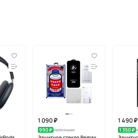
1 090 ₽
1 490 ₽
990 ₽
1 350 ₽
наличными
irPods
Защитное стекло Remax
Защитно