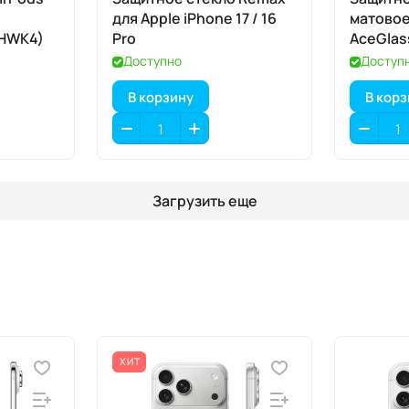
для Apple iPhone 17 / 16
матово
MHWK4)
Pro
AceGlas
iPhone 1
Доступно
Доступ
В корзину
В кор
Загрузить еще
ХИТ