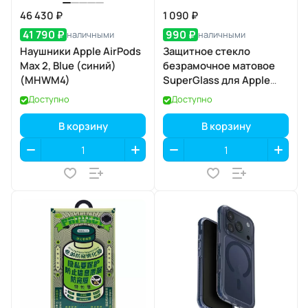
46 430 ₽
1 090 ₽
41 790 ₽
990 ₽
наличными
наличными
Наушники Apple AirPods
Защитное стекло
Max 2, Blue (синий)
безрамочное матовое
(MHWM4)
SuperGlass для Apple
iPhone 17 / 16 Pro
Доступно
Доступно
В корзину
В корзину