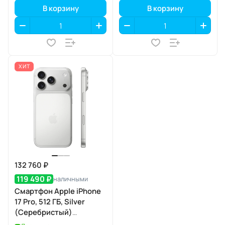
В корзину
В корзину
ХИТ
132 760 ₽
119 490 ₽
наличными
Смартфон Apple iPhone
17 Pro, 512 ГБ, Silver
(Серебристый)
SIM+eSIM