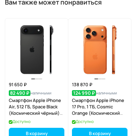
Вам также может понравиться
91 650 ₽
138 870 ₽
82 490 ₽
124 990 ₽
наличными
наличными
Смартфон Apple iPhone
Смартфон Apple iPhone
Air, 512 ГБ, Space Black
17 Pro, 1 ТБ, Cosmic
(Космический чёрный)
Orange (Космический
Dual eSIM
оранжевый) Dual eSIM
Доступно
Доступно
В корзину
В корзину