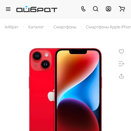
–
–
–
Айбрат
Каталог
Смартфоны
Смартфоны Apple iPho