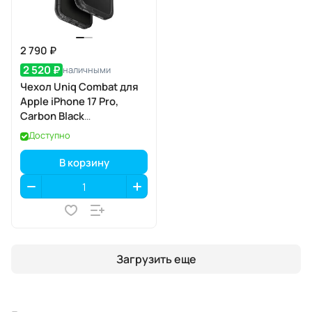
2 790 ₽
2 520 ₽
наличными
Чехол Uniq Combat для
Apple iPhone 17 Pro,
Carbon Black
(карбоновый чёрный),
Доступно
MagSafe
В корзину
Загрузить еще