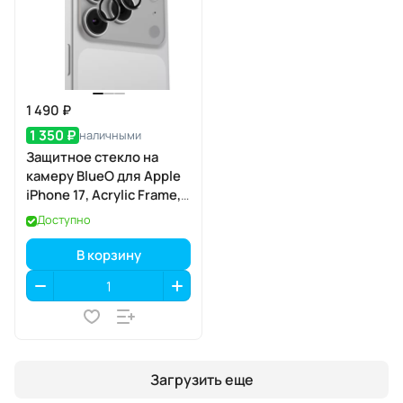
1 490 ₽
1 350 ₽
наличными
Защитное стекло на
камеру BlueO для Apple
iPhone 17, Acrylic Frame,
2 шт., Clear
Доступно
(прозрачный), с
аппликатором
В корзину
Загрузить еще