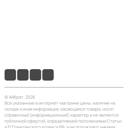
Компания
Информация
Помощь
+7 (495) 414-10-20
info@ibrat.ru
© Айбрат, 2026
Все указанные в интернет-магазине цены, наличие на
складе и иная информация, касающаяся товара, носят
справочный (информационный) характер и не являются
публичной офертой, определяемой положениями Статьи
437 Гражданского кодекса РФ, и не порождают никаких