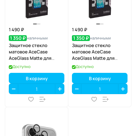
1 490 ₽
1 490 ₽
1 350 ₽
1 350 ₽
наличными
наличными
Защитное стекло
Защитное стекло
матовое AceCase
матовое AceCase
AceGlass Matte для
AceGlass Matte для
Apple iPhone 17 Pro Max
Apple iPhone 17 Pro
Доступно
Доступно
В корзину
В корзину