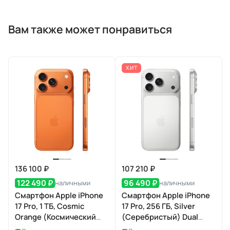
Вам также может понравиться
ХИТ
136 100 ₽
107 210 ₽
122 490 ₽
96 490 ₽
наличными
наличными
Смартфон Apple iPhone
Смартфон Apple iPhone
17 Pro, 1 ТБ, Cosmic
17 Pro, 256 ГБ, Silver
Orange (Космический
(Серебристый) Dual
оранжевый) Dual eSIM
eSIM