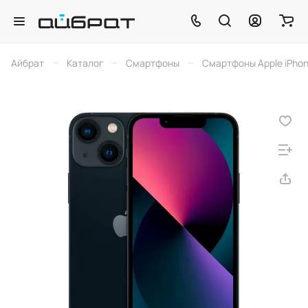
–
–
–
Айбрат
Каталог
Смартфоны
Смартфоны Apple iPho