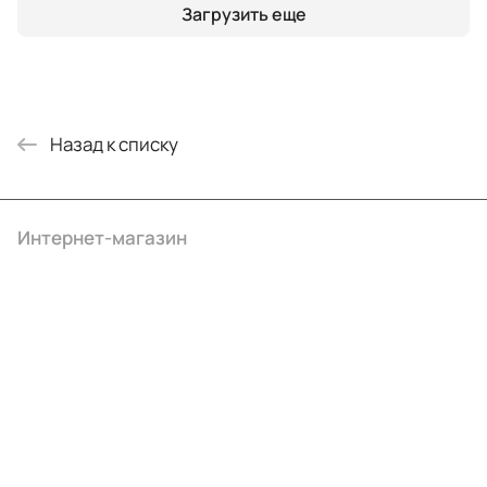
Загрузить еще
Назад к списку
Интернет-магазин
Компания
Информация
Помощь
+7 (495) 414-10-20
info@ibrat.ru