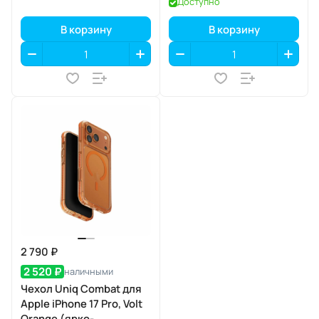
Доступно
прозрачный/белый),
MagSafe
В корзину
В корзину
2 790 ₽
2 520 ₽
наличными
Чехол Uniq Combat для
Apple iPhone 17 Pro, Volt
Orange (ярко-