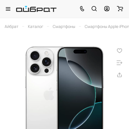
–
–
–
Айбрат
Каталог
Смартфоны
Смартфоны Apple iPho