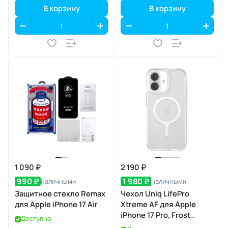
В корзину
В корзину
1 090 ₽
2 190 ₽
990 ₽
1 980 ₽
наличными
наличными
Защитное стекло Remax
Чехол Uniq LifePro
для Apple iPhone 17 Air
Xtreme AF для Apple
iPhone 17 Pro, Frost
Доступно
Clear/White (матовый