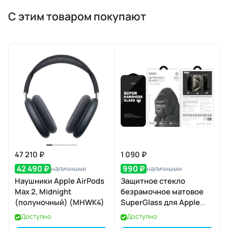
С этим товаром покупают
47 210 ₽
1 090 ₽
42 490 ₽
990 ₽
наличными
наличными
Наушники Apple AirPods
Защитное стекло
Max 2, Midnight
безрамочное матовое
(полуночный) (MHWK4)
SuperGlass для Apple
iPhone 17 / 16 Pro
Доступно
Доступно