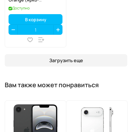
оранжевый), MagSafe
Доступно
В корзину
Загрузить еще
Вам также может понравиться