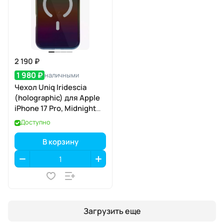
2 190 ₽
1 980 ₽
наличными
Чехол Uniq Iridescia
(holographic) для Apple
iPhone 17 Pro, Midnight
Quartz (полуночный
Доступно
кварц), MagSafe
В корзину
Загрузить еще