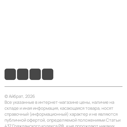
Компания
Информация
Помощь
+7 (495) 414-10-20
info@ibrat.ru
© Айбрат, 2026
Все указанные в интернет-магазине цены, наличие на
складе и иная информация, касающаяся товара, носят
справочный (информационный) характер и не являются
публичной офертой, определяемой положениями Статьи
437 Гражданского кодекса РФ, и не порождают никаких