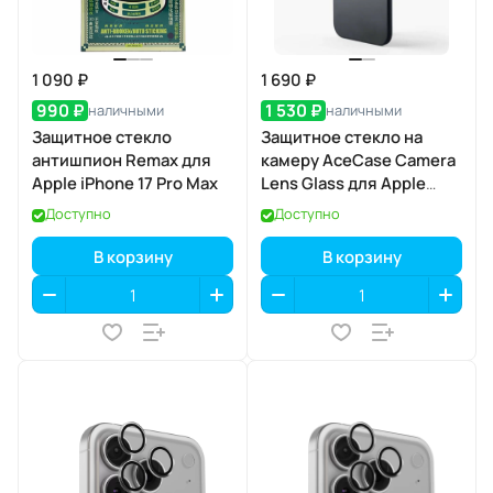
1 090 ₽
1 690 ₽
990 ₽
1 530 ₽
наличными
наличными
Защитное стекло
Защитное стекло на
антишпион Remax для
камеру AceCase Camera
Apple iPhone 17 Pro Max
Lens Glass для Apple
iPhone 17 Air
Доступно
Доступно
В корзину
В корзину