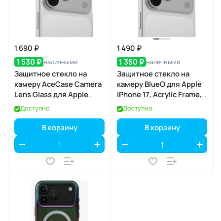
1 690 ₽
1 490 ₽
1 530 ₽
1 350 ₽
наличными
наличными
Защитное стекло на
Защитное стекло на
камеру AceCase Camera
камеру BlueO для Apple
Lens Glass для Apple
iPhone 17, Acrylic Frame,
iPhone 17 Pro / 17 Pro Max
2 шт., Clear
Доступно
Доступно
(прозрачный), с
аппликатором
В корзину
В корзину