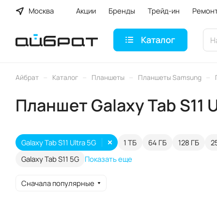
Москва
Акции
Бренды
Трейд-ин
Ремон
Каталог
–
–
–
–
Айбрат
Каталог
Планшеты
Планшеты Samsung
Планшет Galaxy Tab S11 U
Galaxy Tab S11 Ultra 5G
1 ТБ
64 ГБ
128 ГБ
2
Galaxy Tab S11 5G
Показать еще
Сначала популярные