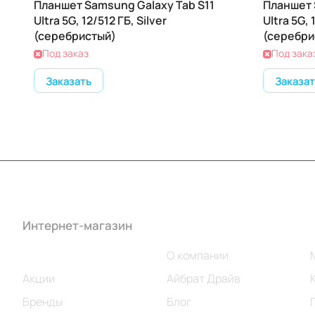
Планшет Samsung Galaxy Tab S11
Планшет 
Ultra 5G, 12/512 ГБ, Silver
Ultra 5G, 
(серебристый)
(серебри
Под заказ
Под зака
Заказать
Заказат
Интернет-магазин
Компания
Каталог
О компании
Акции
Айбрат Драйв
Бренды
Блог