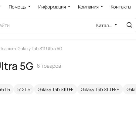
т
Помощь
Информация
Компания
Контакты
Каталог
Планшет Galaxy Tab S11 Ultra 5G
ltra 5G
6 товаров
56 ГБ
512 ГБ
Galaxy Tab S10 FE
Galaxy Tab S10 FE+
Gala