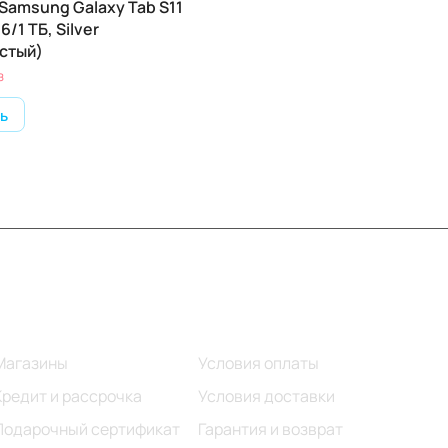
Samsung Galaxy Tab S11
16/1 ТБ, Silver
стый)
з
ь
Информация
Помощь
Магазины
Условия оплаты
Кредит и рассрочка
Условия доставки
Подарочный сертификат
Гарантия и возврат