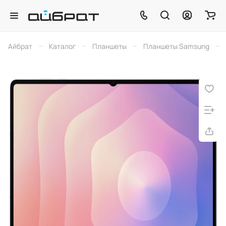
–
–
–
–
Айбрат
Каталог
Планшеты
Планшеты Samsung