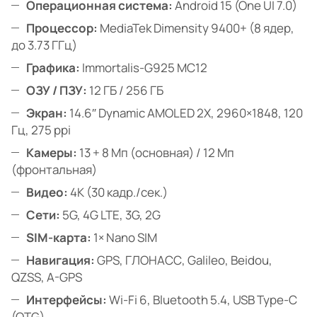
Операционная система:
Android 15 (One UI 7.0)
Процессор:
MediaTek Dimensity 9400+ (8 ядер,
до 3.73 ГГц)
Графика:
Immortalis-G925 MC12
ОЗУ / ПЗУ:
12 ГБ / 256 ГБ
Экран:
14.6″ Dynamic AMOLED 2X, 2960×1848, 120
Гц, 275 ppi
Камеры:
13 + 8 Мп (основная) / 12 Мп
(фронтальная)
Видео:
4K (30 кадр./сек.)
Сети:
5G, 4G LTE, 3G, 2G
SIM-карта:
1× Nano SIM
Навигация:
GPS, ГЛОНАСС, Galileo, Beidou,
QZSS, A-GPS
Интерфейсы:
Wi-Fi 6, Bluetooth 5.4, USB Type-C
(OTG)