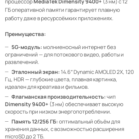
процессор
MediaTek Dimensity 9400+
(3 нм) с 12
ГБ оперативной памяти гарантирует плавную
работу даже в ресурсоёмких приложениях.
Преимущества:
5G-модуль:
молниеносный интернет без
ограничений — для потокового видео, работы и
развлечений.
Эталонный экран:
14.6″ Dynamic AMOLED 2X, 120
Гц, HDR — глубокие цвета, плавная картинка,
идеален для креатива и фильмов.
Флагманская производительность:
чип
Dimensity 9400+
(3 нм) обеспечивает высокую
скорость при низком энергопотреблении.
Память 12/256 ГБ:
оптимальный объём для
хранения данных, с возможностью расширения
microSD до 2 ТБ.