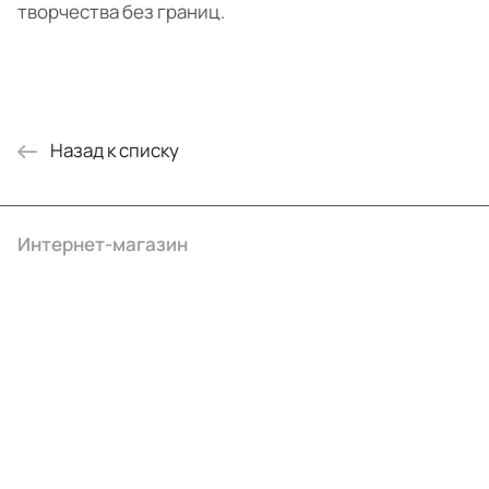
творчества без границ.
Назад к списку
Интернет-магазин
Компания
Информация
Помощь
+7 (495) 414-10-20
info@ibrat.ru