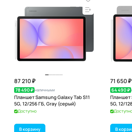
87 210 ₽
71 650 ₽
78 490 ₽
64 490 ₽
наличными
Планшет Samsung Galaxy Tab S11
Планшет 
5G, 12/256 ГБ, Gray (серый)
5G, 12/12
Доступно
Доступн
В корзину
В корзи