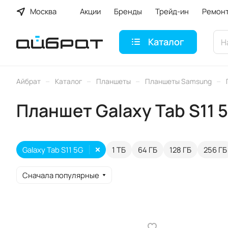
Москва
Акции
Бренды
Трейд-ин
Ремон
Каталог
–
–
–
–
Айбрат
Каталог
Планшеты
Планшеты Samsung
Планшет Galaxy Tab S11 
Galaxy Tab S11 5G
1 ТБ
64 ГБ
128 ГБ
256 ГБ
Сначала популярные