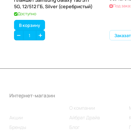
Планшет Samsung Galaxy Tab S11
Под зака
5G, 12/512 ГБ, Silver (серебристый)
Доступно
В корзину
Заказат
Интернет-магазин
Компания
Каталог
О компании
Акции
Айбрат Драйв
Бренды
Блог