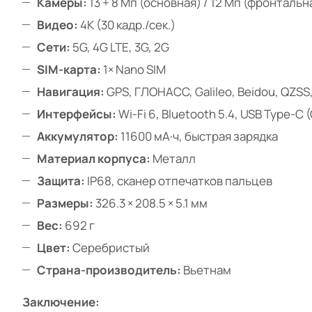
Камеры:
13 + 8 Мп (основная) / 12 Мп (фронтальн
Видео:
4K (30 кадр./сек.)
Сети:
5G, 4G LTE, 3G, 2G
SIM-карта:
1× Nano SIM
Навигация:
GPS, ГЛОНАСС, Galileo, Beidou, QZSS
Интерфейсы:
Wi-Fi 6, Bluetooth 5.4, USB Type-C 
Аккумулятор:
11600 мА·ч, быстрая зарядка
Материал корпуса:
Металл
Защита:
IP68, сканер отпечатков пальцев
Размеры:
326.3 × 208.5 × 5.1 мм
Вес:
692 г
Цвет:
Серебристый
Страна-производитель:
Вьетнам
Заключение: