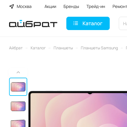
Москва
Акции
Бренды
Трейд-ин
Ремон
Каталог
–
–
–
–
Айбрат
Каталог
Планшеты
Планшеты Samsung