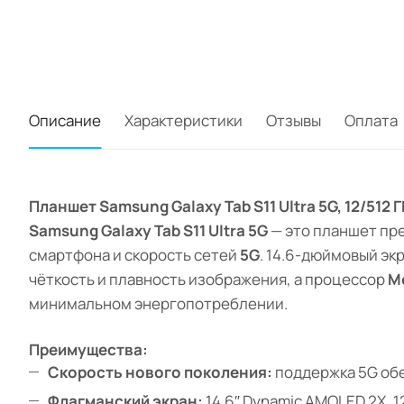
Описание
Характеристики
Отзывы
Оплата
Планшет Samsung Galaxy Tab S11 Ultra 5G, 12/512
Samsung Galaxy Tab S11 Ultra 5G
— это планшет пр
смартфона и скорость сетей
5G
. 14.6-дюймовый эк
чёткость и плавность изображения, а процессор
M
минимальном энергопотреблении.
Преимущества:
Скорость нового поколения:
поддержка 5G обе
Флагманский экран:
14.6″ Dynamic AMOLED 2X, 