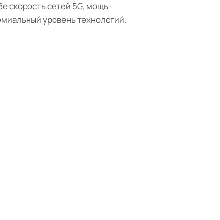
е скорость сетей 5G, мощь
ремиальный уровень технологий.
Контакты
+7 (495) 414-10-20
info@ibrat.ru