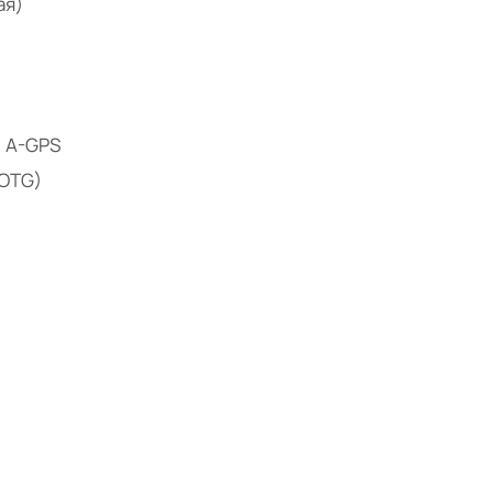
ая)
, A-GPS
(OTG)