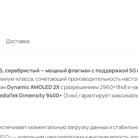
Доставка
 ГБ, серебристый — мощный флагман с поддержкой 5G 
емиум-класса, сочетающий производительность насто
ран
Dynamic AMOLED 2X
с разрешением 2960×1848 и ча
ediaTek Dimensity 9400+
(3 нм) гарантирует максимал
спечивает моментальную загрузку данных и стабильно
120 Гц — идеальная цветопередача и высокая яркость дл