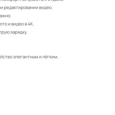
ри редактировании видео.
важно.
то и видео в 4K.
трую зарядку.
йство элегантным и лёгким.