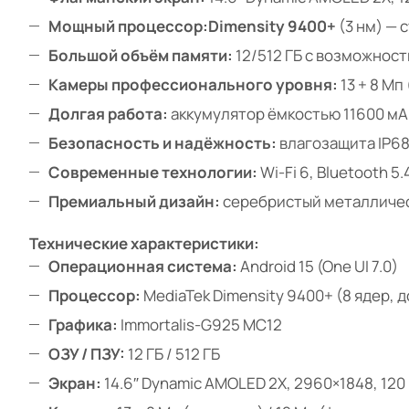
Мощный процессор:
Dimensity 9400+
(3 нм) — 
Большой объём памяти:
12/512 ГБ с возможност
Камеры профессионального уровня:
13 + 8 Мп
Долгая работа:
аккумулятор ёмкостью 11600 мА·
Безопасность и надёжность:
влагозащита IP68
Современные технологии:
Wi-Fi 6, Bluetooth 5.
Премиальный дизайн:
серебристый металлическ
Технические характеристики:
Операционная система:
Android 15 (One UI 7.0)
Процессор:
MediaTek Dimensity 9400+ (8 ядер, до
Графика:
Immortalis-G925 MC12
ОЗУ / ПЗУ:
12 ГБ / 512 ГБ
Экран:
14.6″ Dynamic AMOLED 2X, 2960×1848, 120 