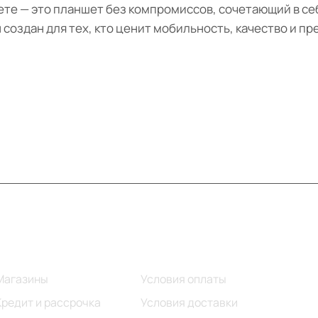
те — это планшет без компромиссов, сочетающий в себ
 создан для тех, кто ценит мобильность, качество и п
Информация
Помощь
Магазины
Условия оплаты
Кредит и рассрочка
Условия доставки