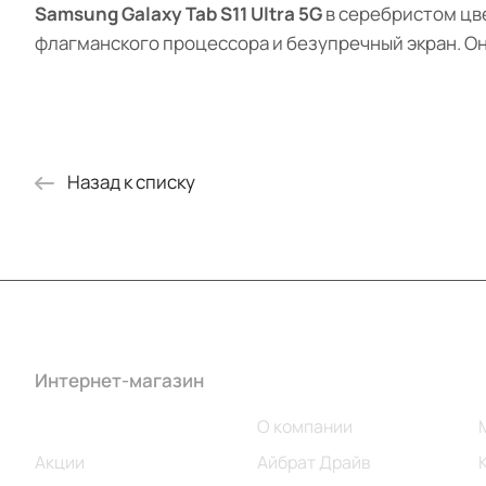
Samsung Galaxy Tab S11 Ultra 5G
в серебристом цве
флагманского процессора и безупречный экран. Он
Назад к списку
Интернет-магазин
Компания
Каталог
О компании
Акции
Айбрат Драйв