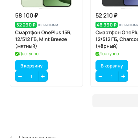
58 100 ₽
52 210 ₽
52 290 ₽
46 990 ₽
наличными
наличным
Смартфон OnePlus 15R,
Смартфон OnePlu
12/512 ГБ, Mint Breeze
12/512 ГБ, Charcoa
(мятный)
(чёрный)
Доступно
Доступно
В корзину
В корзину
Назад к списку