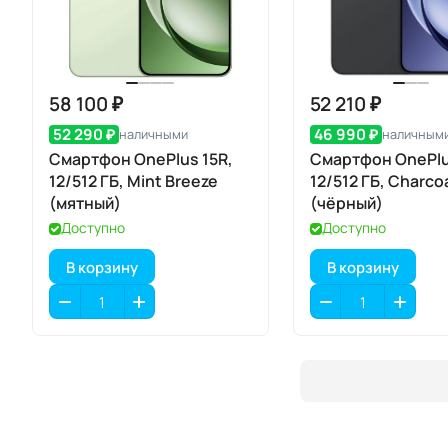
58 100 ₽
52 210 ₽
52 290 ₽
46 990 ₽
наличными
наличным
Смартфон OnePlus 15R,
Смартфон OnePlu
12/512 ГБ, Mint Breeze
12/512 ГБ, Charcoa
(мятный)
(чёрный)
Доступно
Доступно
В корзину
В корзину