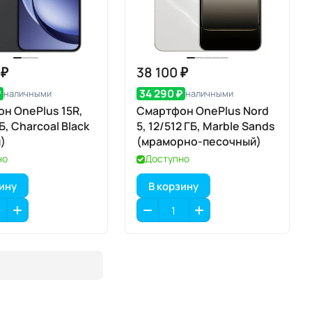
 ₽
38 100 ₽
₽
34 290 ₽
наличными
наличными
н OnePlus 15R,
Смартфон OnePlus Nord
Б, Charcoal Black
5, 12/512 ГБ, Marble Sands
)
(мраморно-песочный)
но
Доступно
зину
В корзину