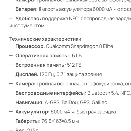
Батарея:
ёмкость аккумулятора 6000 мА⋅ч с под
Удобство:
поддержка NFC, беспроводная зарядк
инструментом.
Технические характеристики
Процессор:
Qualcomm Snapdragon 8 Elite
Оперативная память:
16 ГБ
Встроенная память:
512 ГБ
Дисплей:
120 Гц, 6.7", защита зрения
Камера:
тройная основная, автофокусировка, о
Беспроводные интерфейсы:
Bluetooth 5.4, NFC,
Навигация:
A-GPS, BeiDou, GPS, Galileo
Аккумулятор:
6000 мА⋅ч, быстрая зарядка
Габариты:
76.5×163×8.5 мм
Вес:
213 г