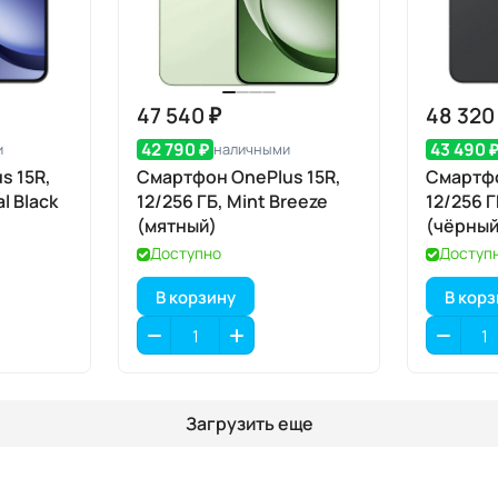
47 540 ₽
48 320
42 790 ₽
43 490 
и
наличными
s 15R,
Смартфон OnePlus 15R,
Смартфо
l Black
12/256 ГБ, Mint Breeze
12/256 Г
(мятный)
(чёрный
Доступно
Доступ
В корзину
В кор
Загрузить еще