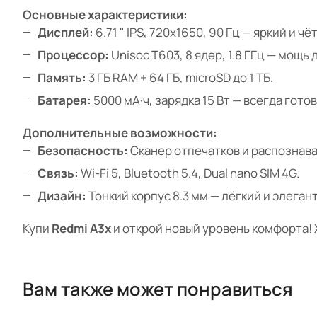
Основные характеристики:
Дисплей:
6.71 " IPS, 720x1650, 90 Гц — яркий и чё
Процессор:
Unisoc T603, 8 ядер, 1.8 ГГц — мощь 
Память:
3 ГБ RAM + 64 ГБ, microSD до 1 ТБ.
Батарея:
5000 мА·ч, зарядка 15 Вт — всегда готов
Дополнительные возможности:
Безопасность:
Сканер отпечатков и распознава
Связь:
Wi-Fi 5, Bluetooth 5.4, Dual nano SIM 4G.
Дизайн:
Тонкий корпус 8.3 мм — лёгкий и элеган
Купи
Redmi A3x
и открой новый уровень комфорта! 
Вам также может понравиться