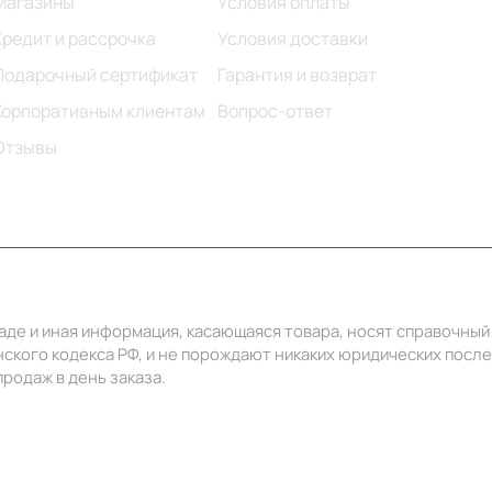
Магазины
Условия оплаты
Кредит и рассрочка
Условия доставки
Подарочный сертификат
Гарантия и возврат
Корпоративным клиентам
Вопрос-ответ
Отзывы
ладе и иная информация, касающаяся товара, носят справочны
ского кодекса РФ, и не порождают никаких юридических посл
родаж в день заказа.