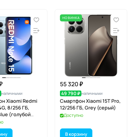
НОВИНКА
₽
55 320 ₽
₽
49 790 ₽
наличными
наличными
н Xiaomi Redmi
Смартфон Xiaomi 15T Pro,
4G, 8/256 ГБ,
12/256 ГБ, Grey (серый)
Blue (голубой
Доступно
но
зину
В корзину