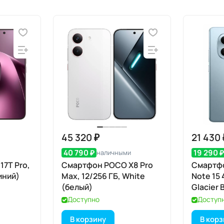
45 320 ₽
21 430 
40 790 ₽
19 290 
наличными
17T Pro,
Смартфон POCO X8 Pro
Смартфо
синий)
Max, 12/256 ГБ, White
Note 15 
(белый)
Glacier 
лед)
Доступно
Доступ
В корзину
В кор