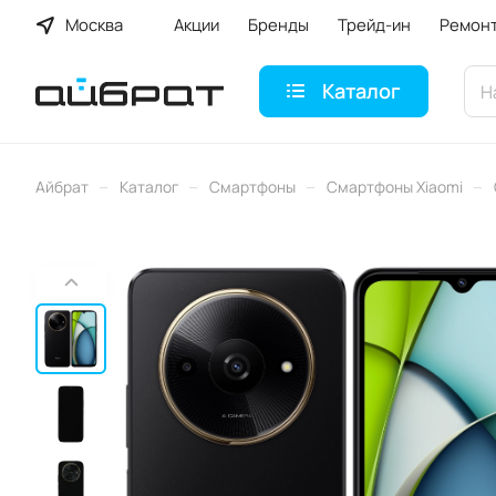
Москва
Акции
Бренды
Трейд-ин
Ремон
Каталог
–
–
–
–
Айбрат
Каталог
Смартфоны
Смартфоны Xiaomi