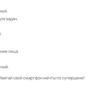
ткий.
для задач.
!
ние лица.
тный.
Хватай свой смартфон мечты по суперцене!