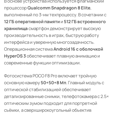
В основе устройства используется флагманский
процессор
Qualcomm Snapdragon 8 Elite
,
выполненный по 3-нм техпроцессу. В сочетании с
12 ГБ оперативной памяти
и
512 ГБ встроенного
хранилища
смартфон демонстрирует высокую
производительность в играх, быструю работу
интерфейса и уверенную многозадачность.
Операционная система
Android 16 с оболочкой
HyperOS 3
обеспечивает плавную анимацию и
современные функции оптимизации.
Фотосистема POCO F8 Pro включает тройную
основную камеру
50+50+8 Мп
. Главный модуль с
оптической стабилизацией обеспечивает
детализированные снимки, телефотокамера с 2.5×
оптическим зумом подходит для портретной
съёмки, а сверхширокоугольный объектив