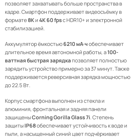
позволяет захватывать больше пространства в
кадре. Смартфон поддерживает видеосъёмку в
формате
8K
и
4K 60 fps
с HDR10+ и электронной
стабилизацией.
Аккумулятор ёмкостью
6210 мА·ч
обеспечивает
длительное время автономной работы, а
100-
ваттная быстрая зарядка
позволяет полностью
зарядить устройство примерно за 37 минут. Также
поддерживается реверсивная зарядка мощностью
до 22.5 Вт.
Корпус смартфона выполнен из стекла и
алюминия, фронтальная и задняя панели
защищены
Corning Gorilla Glass 7i
. Степень
защиты
IP68
обеспечивает устойчивость к воде и
пыли, а насыщенный синий цвет подчёркивает