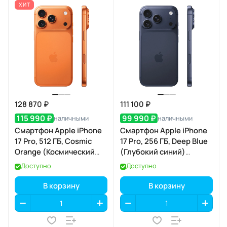
ХИТ
128 870 ₽
111 100 ₽
115 990 ₽
99 990 ₽
наличными
наличными
Смартфон Apple iPhone
Смартфон Apple iPhone
17 Pro, 512 ГБ, Cosmic
17 Pro, 256 ГБ, Deep Blue
Orange (Космический
(Глубокий синий)
оранжевый) SIM+eSIM
SIM+eSIM
Доступно
Доступно
В корзину
В корзину