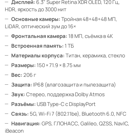
Дисплей:
6.3" Super Retina XDR OLED, 120 Гц,
HDR, яркость до 3000 нит
Основные камеры:
Тройная 48+48+48 МП,
LiDAR, оптический зум до 16×
Фронтальная камера:
18 МП, съёмка в 4K
Встроенная память:
1 ТБ
Материалы корпуса:
Титан, керамика, стекло
Размеры:
150 × 71.9 × 8.75 мм
Вес:
206 г
Защита:
IP68 (влагозащита и пылезащита)
Звук:
Стерео, поддержка Dolby Atmos
Разъёмы:
USB Type-C с DisplayPort
Связь:
5G, Wi-Fi 7 (802.11be), Bluetooth 6.0, NFC
Навигация:
GPS, ГЛОНАСС, Galileo, QZSS, NavIC,
iBeacon