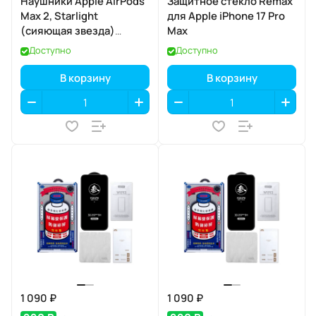
Наушники Apple AirPods
Защитное стекло Remax
Max 2, Starlight
для Apple iPhone 17 Pro
(сияющая звезда)
Max
(MHWL4)
Доступно
Доступно
В корзину
В корзину
1 090 ₽
1 090 ₽