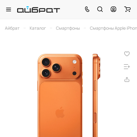
–
–
–
Айбрат
Каталог
Смартфоны
Смартфоны Apple iPho