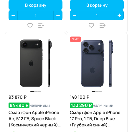
В корзину
В корзину
ХИТ
93 870 ₽
148 100 ₽
84 490 ₽
133 290 ₽
наличными
наличными
Смартфон Apple iPhone
Смартфон Apple iPhone
Air, 512 ГБ, Space Black
17 Pro, 1 ТБ, Deep Blue
(Космический чёрный)
(Глубокий синий)
Dual eSIM
SIM+eSIM