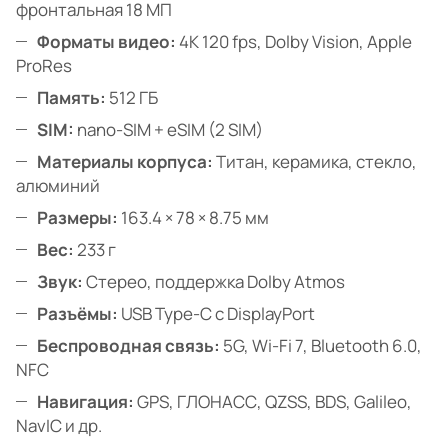
фронтальная 18 МП
Форматы видео:
4K 120 fps, Dolby Vision, Apple
ProRes
Память:
512 ГБ
SIM:
nano-SIM + eSIM (2 SIM)
Материалы корпуса:
Титан, керамика, стекло,
алюминий
Размеры:
163.4 × 78 × 8.75 мм
Вес:
233 г
Звук:
Стерео, поддержка Dolby Atmos
Разъёмы:
USB Type-C с DisplayPort
Беспроводная связь:
5G, Wi-Fi 7, Bluetooth 6.0,
NFC
Навигация:
GPS, ГЛОНАСС, QZSS, BDS, Galileo,
NavIC и др.