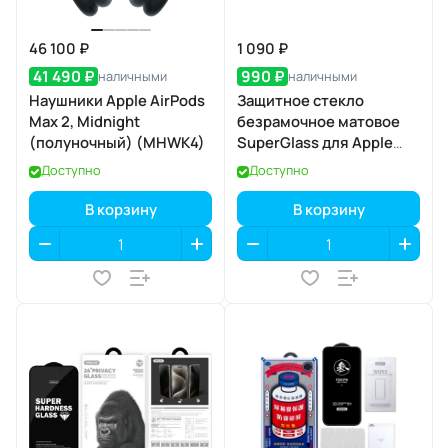
46 100 ₽
1 090 ₽
41 490 ₽
990 ₽
наличными
наличными
Наушники Apple AirPods
Защитное стекло
Max 2, Midnight
безрамочное матовое
(полуночный) (MHWK4)
SuperGlass для Apple
iPhone 17 Air
Доступно
Доступно
В корзину
В корзину