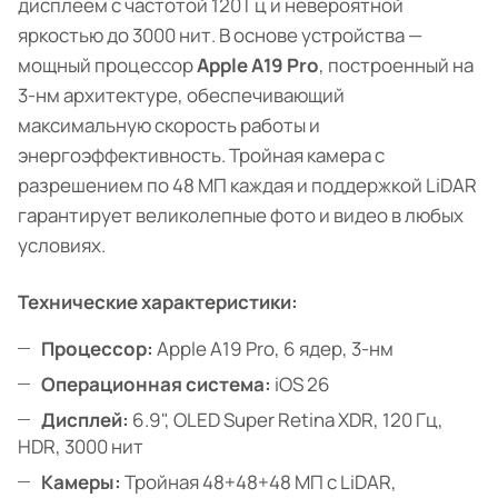
дисплеем с частотой 120 Гц и невероятной
яркостью до 3000 нит. В основе устройства —
мощный процессор
Apple A19 Pro
, построенный на
3-нм архитектуре, обеспечивающий
максимальную скорость работы и
энергоэффективность. Тройная камера с
разрешением по 48 МП каждая и поддержкой LiDAR
гарантирует великолепные фото и видео в любых
условиях.
Технические характеристики:
Процессор:
Apple A19 Pro, 6 ядер, 3-нм
Операционная система:
iOS 26
Дисплей:
6.9", OLED Super Retina XDR, 120 Гц,
HDR, 3000 нит
Камеры:
Тройная 48+48+48 МП с LiDAR,