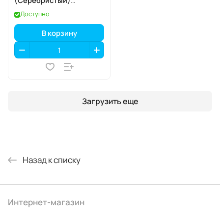
(Серебристый)
SIM+eSIM
Доступно
В корзину
Загрузить еще
Назад к списку
Интернет-магазин