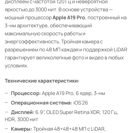
дисплеем с частотой 120 Гц и невероятной
яркостью до 3000 нит. В основе устройства —
мощный процессор
Apple A19 Pro
, построенный на
3-нм архитектуре, обеспечивающий
максимальную скорость работы и
энергоэффективность. Тройная камера с
разрешением по 48 МП каждая и поддержкой LiDAR
гарантирует великолепные фото и видео в любых
условиях.
Технические характеристики:
Процессор:
Apple A19 Pro, 6 ядер, 3-нм
Операционная система:
iOS 26
Дисплей:
6.9", OLED Super Retina XDR, 120 Гц,
HDR, 3000 нит
Камеры:
Тройная 48+48+48 МП с LiDAR,