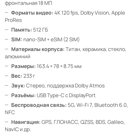
фронтальная 18 МП
Форматы видео:
4K 120 fps, Dolby Vision, Apple
ProRes
Память:
512 ГБ
SIM:
nano-SIM + eSIM (2 SIM)
Материалы корпуса:
Титан, керамика, стекло,
алюминий
Размеры:
163.4 × 78 × 8.75 мм
Вес:
233 г
Звук:
Стерео, поддержка Dolby Atmos
Разъёмы:
USB Type-C с DisplayPort
Беспроводная связь:
5G, Wi-Fi 7, Bluetooth 6.0,
NFC
Навигация:
GPS, ГЛОНАСС, QZSS, BDS, Galileo,
NavIC и др.