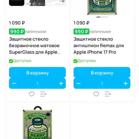
1 090 ₽
1 090 ₽
990 ₽
990 ₽
наличными
наличными
Защитное стекло
Защитное стекло
безрамочное матовое
антишпион Remax для
SuperGlass для Apple
Apple iPhone 17 Pro
iPhone 17 / 16 Pro
Доступно
Доступно
В корзину
В корзину