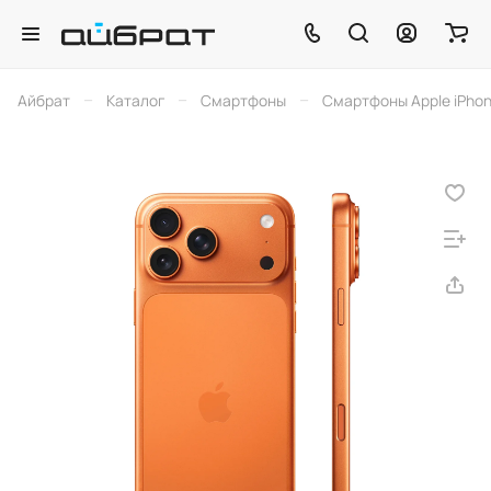
–
–
–
Айбрат
Каталог
Смартфоны
Смартфоны Apple iPho