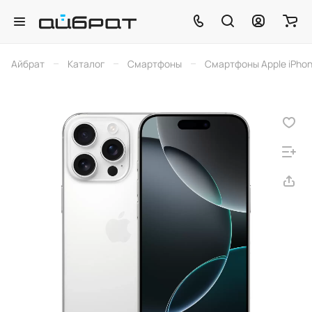
–
–
–
Айбрат
Каталог
Смартфоны
Смартфоны Apple iPho