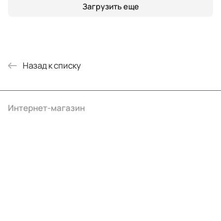
Загрузить еще
Назад к списку
Интернет-магазин
Компания
Информация
Помощь
+7 (495) 414-10-20
info@ibrat.ru