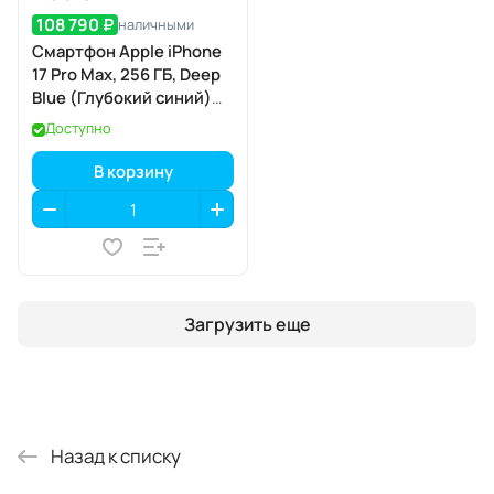
108 790 ₽
наличными
Смартфон Apple iPhone
17 Pro Max, 256 ГБ, Deep
Blue (Глубокий синий)
SIM+eSIM
Доступно
В корзину
Загрузить еще
Назад к списку