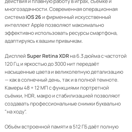
действия и плавную работу в играх, съёмке и
многозадачности. Современная операционная
система
iOS 26
и фирменный искусственный
интеллект Apple позволяют максимально
эффективно использовать ресурсы смартфона,
адаптируясь к вашим привычкам.
Дисплей
Super Retina XDR
на 6.3 дюйма с частотой
120 Гц и яркостью до 3000 нит передаёт
насыщенные цвета и великолепную детализацию
— как в солнечный день, так и в полной темноте.
Камеры 48 + 12 МП с функциями портретной
съёмки, HDR, макро и стабилизацией позволяют
создавать профессиональные снимки буквально
"на ходу".
Объём встроенной памяти в 512 ГБ даёт полную