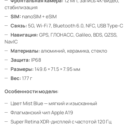
Фронтальная камера:
12 МП, запись 4K-видео,
стабилизация
SIM:
nanoSIM + eSIM
Связь:
5G, Wi-Fi 7, Bluetooth 6.0, NFC, USB Type-C
Навигация:
GPS, ГЛОНАСС, Galileo, BDS, QZSS,
NavIC
Материалы:
алюминий, керамика, стекло
Защита:
IP68
Размеры:
149.6 × 71.5 × 7.95 мм
Вес:
177 г
Особенности модели:
Цвет Mist Blue — мягкий и изысканный
Флагманский чип Apple A19
Super Retina XDR-дисплей с частотой 120 Гц