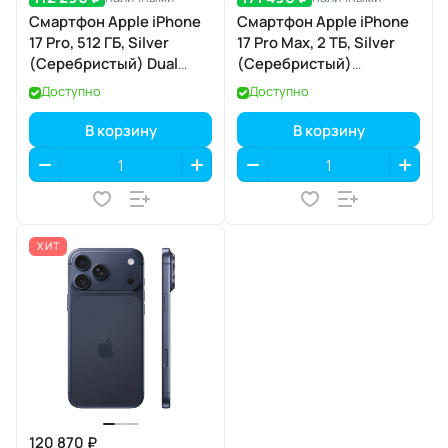
Смартфон Apple iPhone
Смартфон Apple iPhone
17 Pro, 512 ГБ, Silver
17 Pro Max, 2 ТБ, Silver
(Серебристый) Dual
(Серебристый)
eSIM
SIM+eSIM
Доступно
Доступно
В корзину
В корзину
ХИТ
120 870 ₽