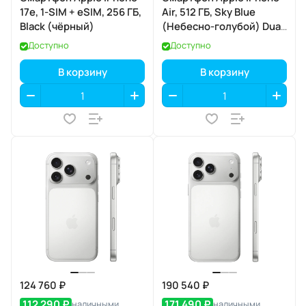
17e, 1-SIM + eSIM, 256 ГБ,
Air, 512 ГБ, Sky Blue
Black (чёрный)
(Небесно-голубой) Dual
eSIM
Доступно
Доступно
В корзину
В корзину
124 760 ₽
190 540 ₽
112 290 ₽
171 490 ₽
наличными
наличными