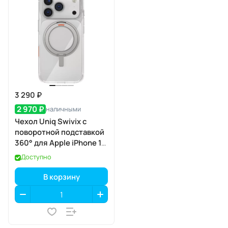
3 290 ₽
2 970 ₽
наличными
Чехол Uniq Swivix с
поворотной подставкой
360° для Apple iPhone 17
Pro, Lucent Clear
Доступно
(прозрачный), MagSafe
В корзину