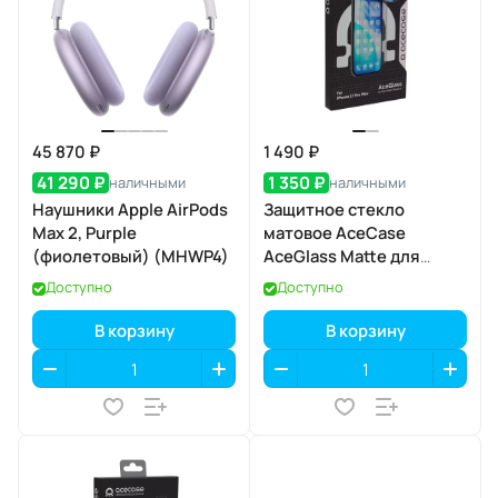
45 870 ₽
1 490 ₽
41 290 ₽
1 350 ₽
наличными
наличными
Наушники Apple AirPods
Защитное стекло
Max 2, Purple
матовое AceCase
(фиолетовый) (MHWP4)
AceGlass Matte для
Apple iPhone 17 Pro Max
Доступно
Доступно
В корзину
В корзину