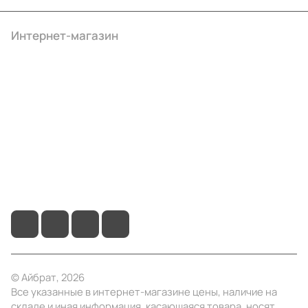
Интернет-магазин
Компания
Информация
Помощь
+7 (495) 414-10-20
info@ibrat.ru
© Айбрат, 2026
Все указанные в интернет-магазине цены, наличие на
складе и иная информация, касающаяся товара, носят