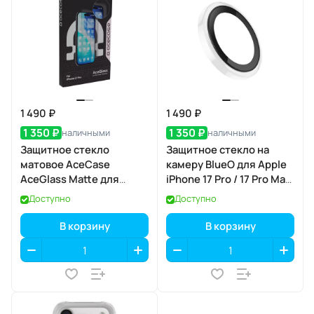
1 490 ₽
1 490 ₽
1 350 ₽
1 350 ₽
наличными
наличными
Защитное стекло
Защитное стекло на
матовое AceCase
камеру BlueO для Apple
AceGlass Matte для
iPhone 17 Pro / 17 Pro Max,
Apple iPhone 17 Pro
Acrylic Frame, 3 шт., Clear
Доступно
Доступно
(прозрачный), с
аппликатором
В корзину
В корзину