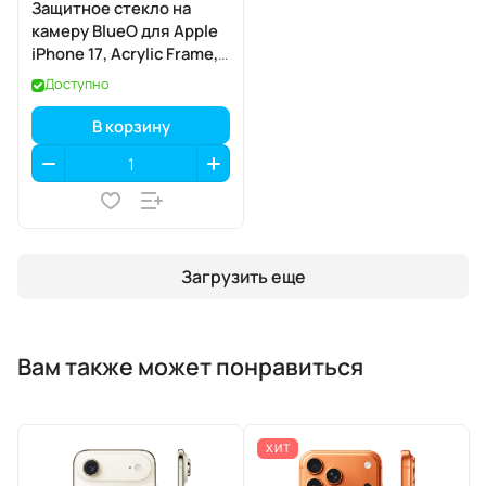
Защитное стекло на
камеру BlueO для Apple
iPhone 17, Acrylic Frame,
2 шт., Clear
Доступно
(прозрачный), с
аппликатором
В корзину
Загрузить еще
Вам также может понравиться
ХИТ