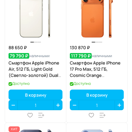
88 650 ₽
130 870 ₽
79 790 ₽
117 790 ₽
наличными
наличными
Смартфон Apple iPhone
Смартфон Apple iPhone
Air, 512 ГБ, Light Gold
17 Pro Max, 512 ГБ,
(Светло-золотой) Dual
Cosmic Orange
eSIM
(Космический
Доступно
Доступно
оранжевый) Dual eSIM
В корзину
В корзину
ХИТ