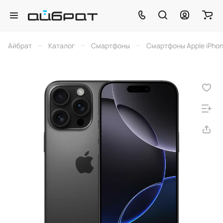
–
–
–
Айбрат
Каталог
Смартфоны
Смартфоны Apple iPho