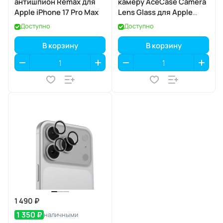
антишпион Remax для
камеру AceCase Camera
Apple iPhone 17 Pro Max
Lens Glass для Apple
iPhone 17 Pro / 17 Pro Max
Доступно
Доступно
В корзину
В корзину
1 490 ₽
1 350 ₽
наличными