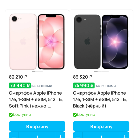
82 210 ₽
83 320 ₽
73 990 ₽
74 990 ₽
наличными
наличными
Смартфон Apple iPhone
Смартфон Apple iPhone
17e, 1-SIM + eSIM, 512 ГБ,
17e, 1-SIM + eSIM, 512 ГБ,
Soft Pink (нежно-
Black (чёрный)
розовый)
Доступно
Доступно
В корзину
В корзину