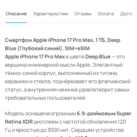
Описание
Характеристики
Отзывы
Оплата
Достав
Смартфон Apple iPhone 17 Pro Max, 1 ТБ, Deep
Blue (Глубокий синий), SIM+eSIM
Apple iPhone 17 Pro Max
в цвете
Deep Blue
— это
вершина инженерной мысли Apple. Элегантный
тёмно-синий корпус, выполненный из титана,
керамики и стекла, подчёркивает его флагманский
статус, а внутренняя начинка удовлетворит самых
требовательных пользователей.
Модель оснащена огромным
6.9-дюймовым Super
Retina XDR
дисплеем с частотой обновления 120
Гц и яркостью до 3000 нит. Сердцем устройства