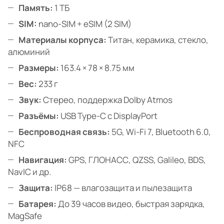
Память:
1 ТБ
SIM:
nano-SIM + eSIM (2 SIM)
Материалы корпуса:
Титан, керамика, стекло,
алюминий
Размеры:
163.4 × 78 × 8.75 мм
Вес:
233 г
Звук:
Стерео, поддержка Dolby Atmos
Разъёмы:
USB Type-C с DisplayPort
Беспроводная связь:
5G, Wi-Fi 7, Bluetooth 6.0,
NFC
Навигация:
GPS, ГЛОНАСС, QZSS, Galileo, BDS,
NavIC и др.
Защита:
IP68 — влагозащита и пылезащита
Батарея:
До 39 часов видео, быстрая зарядка,
MagSafe