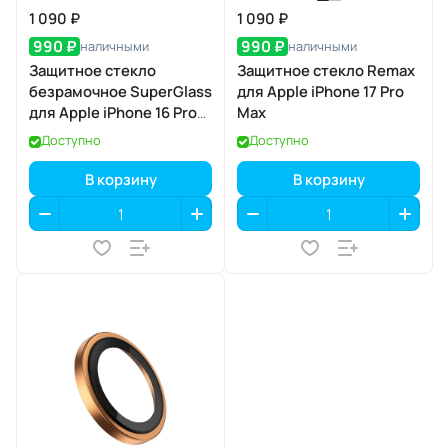
1 090 ₽
1 090 ₽
990 ₽
990 ₽
наличными
наличными
Защитное стекло
Защитное стекло Remax
безрамочное SuperGlass
для Apple iPhone 17 Pro
для Apple iPhone 16 Pro
Max
Max / 17 Pro Max
Доступно
Доступно
В корзину
В корзину