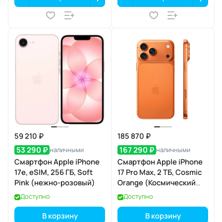
59 210 ₽
185 870 ₽
53 290 ₽
167 290 ₽
наличными
наличными
Смартфон Apple iPhone
Смартфон Apple iPhone
17e, eSIM, 256 ГБ, Soft
17 Pro Max, 2 ТБ, Cosmic
Pink (нежно-розовый)
Orange (Космический
оранжевый) SIM+eSIM
Доступно
Доступно
В корзину
В корзину