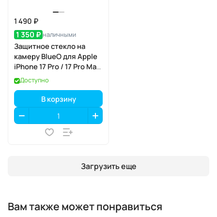
1 490 ₽
1 350 ₽
наличными
Защитное стекло на
камеру BlueO для Apple
iPhone 17 Pro / 17 Pro Max,
Aluminium, 3 шт., Orange
Доступно
(оранжевый), с
аппликатором
В корзину
Загрузить еще
Вам также может понравиться