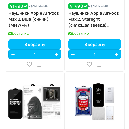
41 490 ₽
41 490 ₽
наличными
наличными
Наушники Apple AirPods
Наушники Apple AirPods
Max 2, Blue (синий)
Max 2, Starlight
(MHWM4)
(сияющая звезда)
(MHWL4)
Доступно
Доступно
В корзину
В корзину