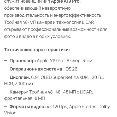
служит новейший чип
Apple A19 Pro
,
обеспечивающий невероятную
производительность и энергоэффективность.
Тройная 48-МП камера и технология LiDAR
открывают профессиональные возможности для
фото и видео в любых условиях.
Технические характеристики:
Процессор:
Apple A19 Pro, 6 ядер, 3-нм
Операционная система:
iOS 26
Дисплей:
6.9", OLED Super Retina XDR, 120 Гц,
HDR, 3000 нит
Камеры:
Тройная 48+48+48 МП с LiDAR,
фронтальная 18 МП
Форматы видео:
4K 120 fps, Apple ProRes, Dolby
Vision