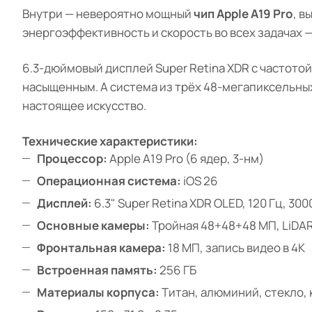
Внутри — невероятно мощный
чип Apple A19 Pro
, в
энергоэффективность и скорость во всех задачах 
6.3-дюймовый дисплей Super Retina XDR с частото
насыщенным. А система из трёх 48-мегапиксельны
настоящее искусство.
Технические характеристики:
Процессор:
Apple A19 Pro (6 ядер, 3-нм)
Операционная система:
iOS 26
Дисплей:
6.3" Super Retina XDR OLED, 120 Гц, 300
Основные камеры:
Тройная 48+48+48 МП, LiDAR
Фронтальная камера:
18 МП, запись видео в 4K
Встроенная память:
256 ГБ
Материалы корпуса:
Титан, алюминий, стекло,