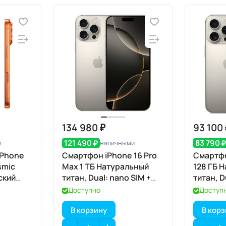
134 980 ₽
93 100
121 490 ₽
83 790 
и
наличными
iPhone
Смартфон iPhone 16 Pro
Смартфо
smic
Max 1 ТБ Натуральный
128 ГБ 
ский
титан, Dual: nano SIM +
титан, D
eSIM
eSIM
Доступно
Доступ
В корзину
В кор