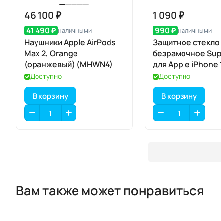
46 100 ₽
1 090 ₽
41 490 ₽
990 ₽
наличными
наличными
Наушники Apple AirPods
Защитное стекло
Max 2, Orange
безрамочное Sup
(оранжевый) (MHWN4)
для Apple iPhone 
Max / 17 Pro Max
Доступно
Доступно
В корзину
В корзину
Вам также может понравиться