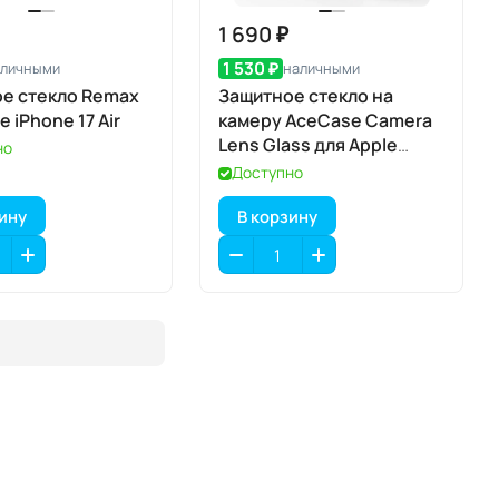
1 690 ₽
1 530 ₽
аличными
наличными
е стекло Remax
Защитное стекло на
e iPhone 17 Air
камеру AceCase Camera
Lens Glass для Apple
но
iPhone 17 Air
Доступно
зину
В корзину