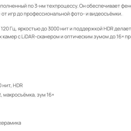
ыполненный по 3-нм техпроцессу. Он обеспечивает ф
— от игр до профессиональной фото- и видеосъёмки.
й 120 Гц, яркостью до 3000 нит и поддержкой HDR дела
х камер с LiDAR-сканером и оптическим зумом до 16× 
0 нит, HDR
, макросъёмка, зум 16×
 керамика