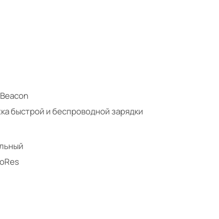
 iBeacon
жка быстрой и беспроводной зарядки
альный
roRes