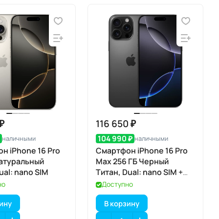
 ₽
116 650 ₽
₽
104 990 ₽
наличными
наличными
н iPhone 16 Pro
Смартфон iPhone 16 Pro
Натуральный
Max 256 ГБ Черный
ual: nano SIM
Титан, Dual: nano SIM +
eSIM
но
Доступно
зину
В корзину