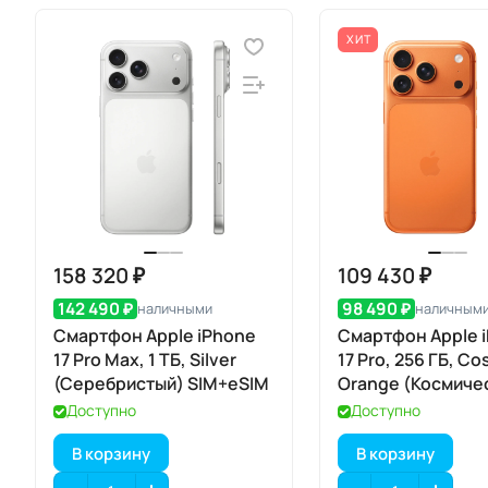
ХИТ
158 320 ₽
109 430 ₽
142 490 ₽
98 490 ₽
наличными
наличным
Смартфон Apple iPhone
Смартфон Apple 
17 Pro Max, 1 ТБ, Silver
17 Pro, 256 ГБ, Co
(Серебристый) SIM+eSIM
Orange (Космиче
оранжевый) SIM+
Доступно
Доступно
В корзину
В корзину