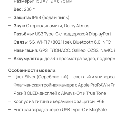
Размеры:
150 × 71.9 × 8.75 мм
Вес:
206 г
Защита:
IP68 (вода и пыль)
Звук:
Стереодинамики, Dolby Atmos
Разъёмы:
USB Type-C с поддержкой DisplayPort
Связь:
5G, Wi-Fi 7 (802.11be), Bluetooth 6.0, NFC
Навигация:
GPS, ГЛОНАСС, Galileo, QZSS, NavIC,
Аккумулятор:
до 33 ч просмотра видео, поддер
Особенности модели:
Цвет Silver (Серебристый) — светлый и универс
Флагманская тройная камера с Apple ProRAW и P
Яркий OLED-дисплей с Always-On и True Tone
Корпус из титана и керамики с защитой IP68
Быстрая зарядка через USB Type-C и MagSafe