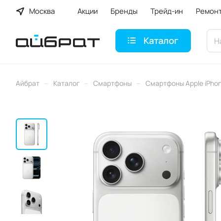
Москва
Акции
Бренды
Трейд-ин
Ремон
Каталог
–
–
–
Айбрат
Каталог
Смартфоны
Смартфоны Apple iPho