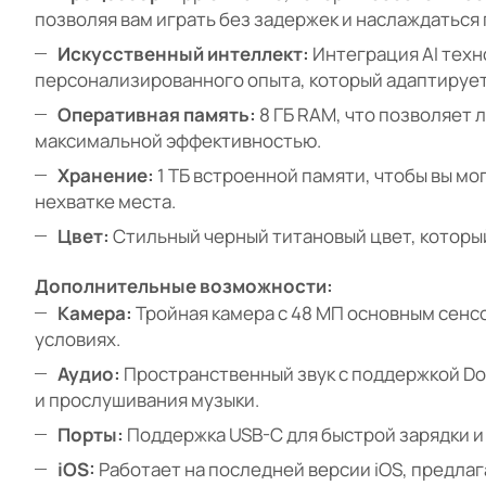
позволяя вам играть без задержек и наслаждаться
Искусственный интеллект:
Интеграция AI техн
персонализированного опыта, который адаптирует
Оперативная память:
8 ГБ RAM, что позволяет
максимальной эффективностью.
Хранение:
1 ТБ встроенной памяти, чтобы вы мо
нехватке места.
Цвет:
Стильный черный титановый цвет, который
Дополнительные возможности:
Камера:
Тройная камера с 48 МП основным сенс
условиях.
Аудио:
Пространственный звук с поддержкой Do
и прослушивания музыки.
Порты:
Поддержка USB-C для быстрой зарядки и
iOS:
Работает на последней версии iOS, предла