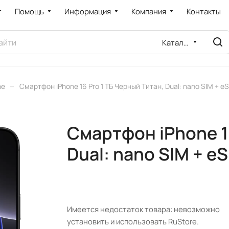
т
Помощь
Информация
Компания
Контакты
Каталог
–
ne
Смартфон iPhone 16 Pro 1 ТБ Черный Титан, Dual: nano SIM + e
Смартфон iPhone 16
Dual: nano SIM + e
Имеется недостаток товара: невозможно
установить и использовать RuStore.