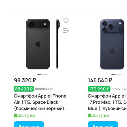
98 320 ₽
145 540 ₽
88 490 ₽
130 990 ₽
наличными
наличны
Смартфон Apple iPhone
Смартфон Apple 
Air, 1 ТБ, Space Black
17 Pro Max, 1 ТБ, 
(Космический чёрный)
Blue (Глубокий с
Dual eSIM
Dual eSIM
Доступно
Доступно
В корзину
В корзину