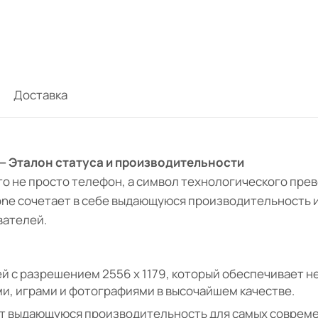
Доставка
m — Эталон статуса и производительности
 это не просто телефон, а символ технологического пре
one сочетает в себе выдающуюся производительность 
вателей.
й с разрешением 2556 x 1179, который обеспечивает н
и, играми и фотографиями в высочайшем качестве.
ает выдающуюся производительность для самых соврем