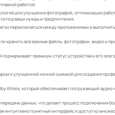
 плавной работой.
ологий для улучшения фотографий, оптимизации рабо
ся под ваши нужды и предпочтения.
 легко переключаться между приложениями и выполнят
гли хранить все важные файлы, фотографии, видео и пр
 подчеркивает премиум-статус устройства и его элег
ором и улучшенной ночной съемкой для создания про
lby Atmos, который обеспечивает погружающий аудио-
 передачи данных, что делает процесс подключения бо
гая интуитивно понятный интерфейс и доступ ко множе