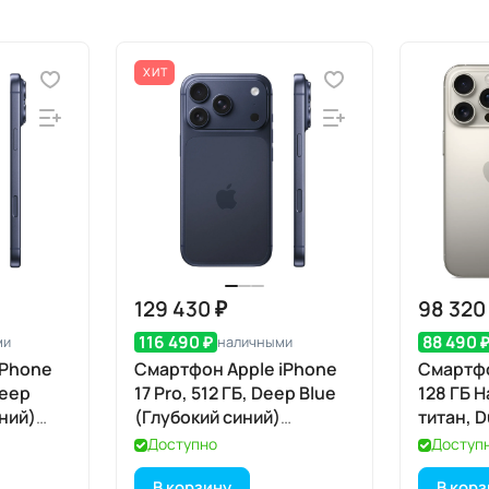
ХИТ
129 430 ₽
98 320
116 490 ₽
88 490 
ми
наличными
iPhone
Смартфон Apple iPhone
Смартфо
Deep
17 Pro, 512 ГБ, Deep Blue
128 ГБ 
иний)
(Глубокий синий)
титан, D
SIM+eSIM
eSIM
Доступно
Доступ
В корзину
В кор