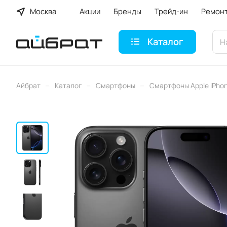
Москва
Акции
Бренды
Трейд-ин
Ремон
Каталог
–
–
–
Айбрат
Каталог
Смартфоны
Смартфоны Apple iPho