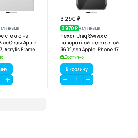
3 290 ₽
2 970 ₽
наличными
наличными
е стекло на
Чехол Uniq Swivix с
BlueO для Apple
поворотной подставкой
7, Acrylic Frame, 2
360° для Apple iPhone 17
ar (прозрачный), с
Pro, Carbon Black
но
Доступно
атором
(карбоновый чёрный),
зину
В корзину
MagSafe