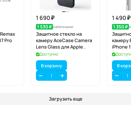
1 690 ₽
1 490 ₽
1 530 ₽
1 350 ₽
наличными
 Remax
Защитное стекло на
Защитно
17 Pro
камеру AceCase Camera
камеру 
Lens Glass для Apple
iPhone 1
iPhone 17 Air
шт., Cle
Доступно
Доступ
апплик
В корзину
В кор
Загрузить еще