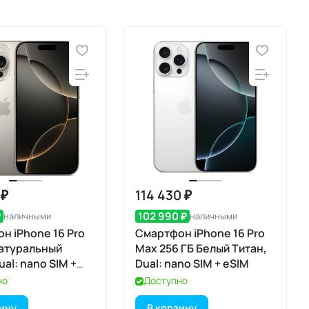
 ₽
114 430 ₽
₽
102 990 ₽
наличными
наличными
н iPhone 16 Pro
Смартфон iPhone 16 Pro
Натуральный
Max 256 ГБ Белый Титан,
ual: nano SIM +
Dual: nano SIM + eSIM
но
Доступно
зину
В корзину