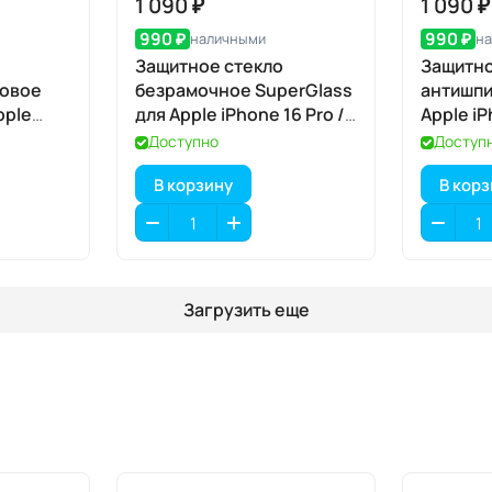
1 090 ₽
1 090 ₽
990 ₽
990 ₽
наличными
н
Защитное стекло
Защитно
товое
безрамочное SuperGlass
антишпи
pple
для Apple iPhone 16 Pro /
Apple iP
17 / 17 Pro
Доступно
Доступ
В корзину
В кор
Загрузить еще