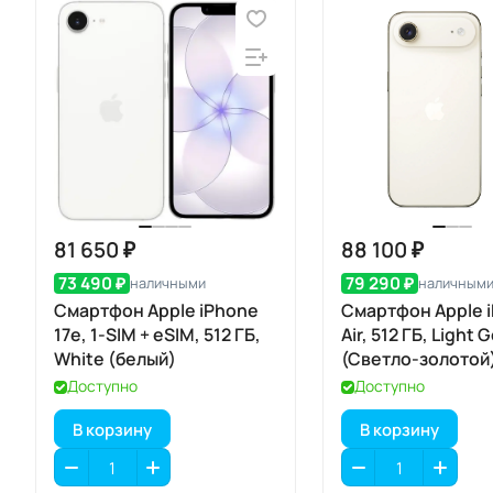
81 650 ₽
88 100 ₽
73 490 ₽
79 290 ₽
наличными
наличным
Смартфон Apple iPhone
Смартфон Apple 
17e, 1-SIM + eSIM, 512 ГБ,
Air, 512 ГБ, Light 
White (белый)
(Светло-золотой)
eSIM
Доступно
Доступно
В корзину
В корзину