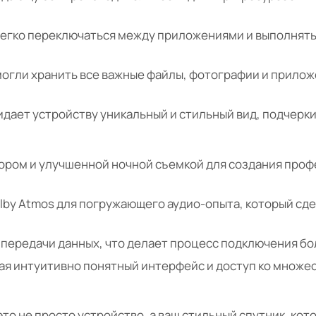
 легко переключаться между приложениями и выполнят
могли хранить все важные файлы, фотографии и приложе
идает устройству уникальный и стильный вид, подчер
ором и улучшенной ночной съемкой для создания про
lby Atmos для погружающего аудио-опыта, который сде
 передачи данных, что делает процесс подключения бо
гая интуитивно понятный интерфейс и доступ ко множе
— это не просто устройство, а ваш стильный спутник, к