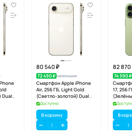
80 540 ₽
82 870
72 490 ₽
74 590 ₽
и
наличными
iPhone
Смартфон Apple iPhone
Смартфо
Gold
Air, 256 ГБ, Light Gold
17, 256 
 Dual
(Светло-золотой) Dual
(Зелёны
eSIM
Доступно
Доступ
В корзину
В кор