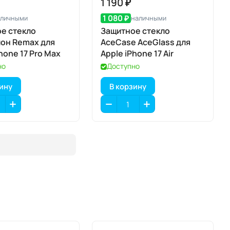
1 190 ₽
1 080 ₽
аличными
наличными
е стекло
Защитное стекло
он Remax для
AceCase AceGlass для
hone 17 Pro Max
Apple iPhone 17 Air
но
Доступно
зину
В корзину