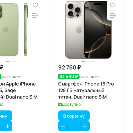
 ₽
92 760 ₽
83 490 ₽
наличными
наличными
н Apple iPhone
Смартфон iPhone 16 Pro
ГБ, Sage
128 ГБ Натуральный
й) Dual nano SIM
титан, Dual: nano SIM
но
Доступно
зину
В корзину