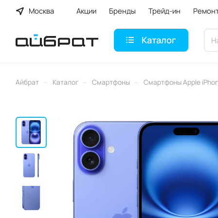
Москва
Акции
Бренды
Трейд-ин
Ремон
Каталог
–
–
–
Айбрат
Каталог
Смартфоны
Смартфоны Apple iPho