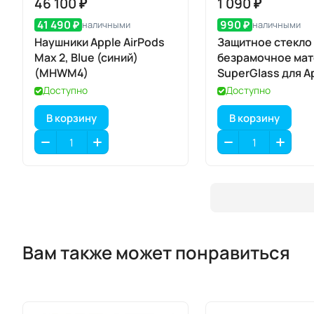
46 100 ₽
1 090 ₽
41 490 ₽
990 ₽
наличными
наличными
Наушники Apple AirPods
Защитное стекло
Max 2, Blue (синий)
безрамочное ма
(MHWM4)
SuperGlass для A
iPhone 17 Air
Доступно
Доступно
В корзину
В корзину
Вам также может понравиться