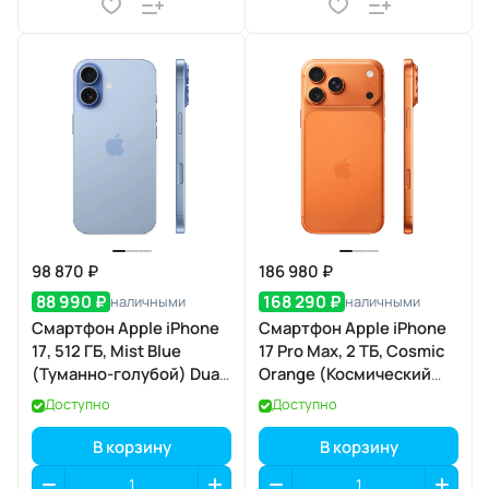
98 870 ₽
186 980 ₽
88 990 ₽
168 290 ₽
наличными
наличными
Смартфон Apple iPhone
Смартфон Apple iPhone
17, 512 ГБ, Mist Blue
17 Pro Max, 2 ТБ, Cosmic
(Туманно-голубой) Dual
Orange (Космический
eSIM
оранжевый) SIM+eSIM
Доступно
Доступно
В корзину
В корзину