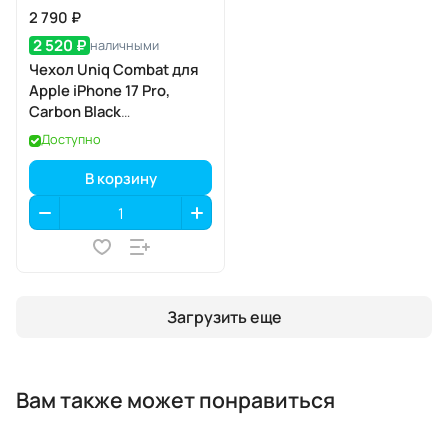
2 790 ₽
2 520 ₽
наличными
Чехол Uniq Combat для
Apple iPhone 17 Pro,
Carbon Black
(карбоновый чёрный),
Доступно
MagSafe
В корзину
Загрузить еще
Вам также может понравиться