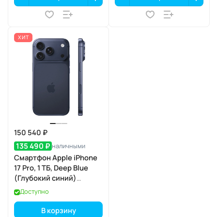
ХИТ
150 540 ₽
135 490 ₽
наличными
Смартфон Apple iPhone
17 Pro, 1 ТБ, Deep Blue
(Глубокий синий)
SIM+eSIM
Доступно
В корзину