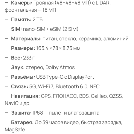
Камеры:
Тройная (48+48+48 МП) с LiDAR,
фронтальная — 18 МП
Память:
2 ТБ
SIM:
nano-SIM + eSIM (2 SIM)
Материалы:
титан, стекло, керамика, алюминий
Размеры:
163.4 × 78 × 8.75 мм
Вес:
233 г
Звук:
стерео, Dolby Atmos
Разъёмы:
USB Type-C с DisplayPort
Связь:
5G, Wi-Fi 7, Bluetooth 6.0, NFC
Навигация:
GPS, ГЛОНАСС, BDS, Galileo, QZSS,
NavIC и др.
Защита:
IP68 — пыле- и влагозащита
Батарея:
До 39 часов видео, быстрая зарядка,
MagSafe