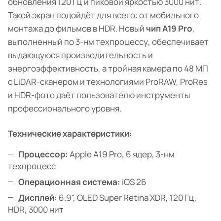
обновления 120 Гц и пиковой яркостью 3000 нит.
Такой экран подойдёт для всего: от мобильного
монтажа до фильмов в HDR. Новый
чип A19 Pro
,
выполненный по 3-нм техпроцессу, обеспечивает
выдающуюся производительность и
энергоэффективность, а тройная камера по 48 МП
с LiDAR-сканером и технологиями ProRAW, ProRes
и HDR-фото даёт пользователю инструменты
профессионального уровня.
Технические характеристики:
Процессор:
Apple A19 Pro, 6 ядер, 3-нм
техпроцесс
Операционная система:
iOS 26
Дисплей:
6.9", OLED Super Retina XDR, 120 Гц,
HDR, 3000 нит