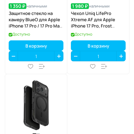
1 350 ₽
1 980 ₽
наличными
наличными
Защитное стекло на
Чехол Uniq LifePro
камеру BlueO для Apple
Xtreme AF для Apple
iPhone 17 Pro / 17 Pro Max,
iPhone 17 Pro, Frost
Aluminium, 3 шт., Dark
Smoke (матовый
Доступно
Доступно
Blue (тёмно-синий), с
дымчатый), MagSafe
аппликатором
В корзину
В корзину