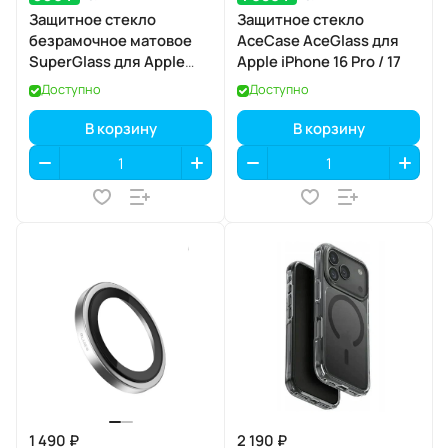
Защитное стекло
Защитное стекло
безрамочное матовое
AceCase AceGlass для
SuperGlass для Apple
Apple iPhone 16 Pro / 17
iPhone 17 Pro
Доступно
Доступно
В корзину
В корзину
1 490 ₽
2 190 ₽