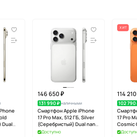
ХИТ
146 650 ₽
114 210
131 990 ₽
102 790
и
наличными
iPhone
Смартфон Apple iPhone
Смартфо
Gold
17 Pro Max, 512 ГБ, Silver
17 Pro M
 Dual
(Серебристый) Dual nano
Cosmic 
SIM
(Космич
Доступно
Доступ