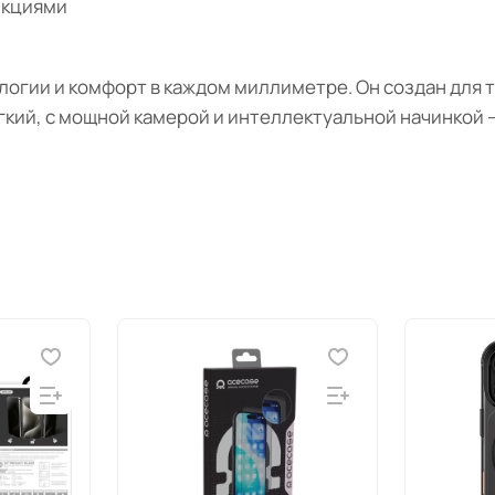
нкциями
логии и комфорт в каждом миллиметре. Он создан для т
гкий, с мощной камерой и интеллектуальной начинкой —