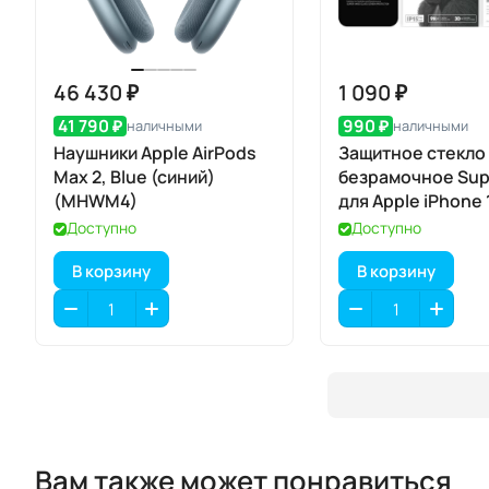
46 430 ₽
1 090 ₽
41 790 ₽
990 ₽
наличными
наличными
Наушники Apple AirPods
Защитное стекло
Max 2, Blue (синий)
безрамочное Sup
(MHWM4)
для Apple iPhone 
Max / 17 Pro Max
Доступно
Доступно
В корзину
В корзину
Вам также может понравиться