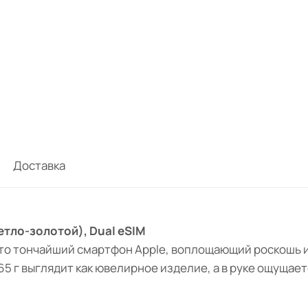
Доставка
ветло-золотой), Dual eSIM
то тончайший смартфон Apple, воплощающий роскошь и
165 г выглядит как ювелирное изделие, а в руке ощущае