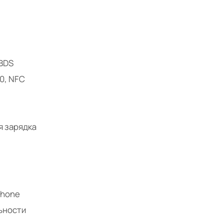
 BDS
.0, NFC
я зарядка
Phone
льности