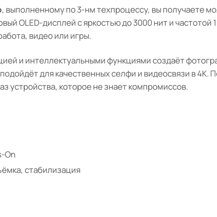
o
, выполненному по 3-нм техпроцессу, вы получаете м
вый OLED-дисплей с яркостью до 3000 нит и частотой 
абота, видео или игры.
ацией и интеллектуальными функциями создаёт фотогра
о подойдёт для качественных селфи и видеосвязи в 4K.
з устройства, которое не знает компромиссов.
ys-On
съёмка, стабилизация