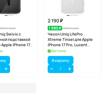
₽
2 190 ₽
1 980 ₽
наличными
наличными
iq Swivix с
Чехол Uniq LifePro
ной подставкой
Xtreme Tinsel для Apple
 Apple iPhone 17
iPhone 17 Pro, Lucent
bon Black
(прозрачный), MagSafe
но
Доступно
овый чёрный),
зину
В корзину
e