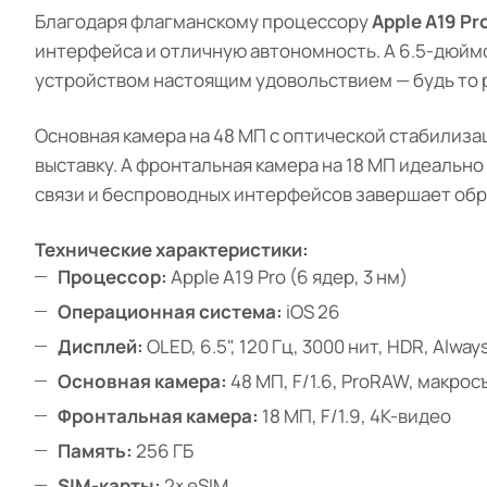
Благодаря флагманскому процессору
Apple A19 Pr
интерфейса и отличную автономность. А 6.5-дюймо
устройством настоящим удовольствием — будь то р
Основная камера на 48 МП с оптической стабилиз
выставку. А фронтальная камера на 18 МП идеальн
связи и беспроводных интерфейсов завершает обра
Технические характеристики:
Процессор:
Apple A19 Pro (6 ядер, 3 нм)
Операционная система:
iOS 26
Дисплей:
OLED, 6.5", 120 Гц, 3000 нит, HDR, Alwa
Основная камера:
48 МП, F/1.6, ProRAW, макро
Фронтальная камера:
18 МП, F/1.9, 4K-видео
Память:
256 ГБ
SIM-карты:
2× eSIM