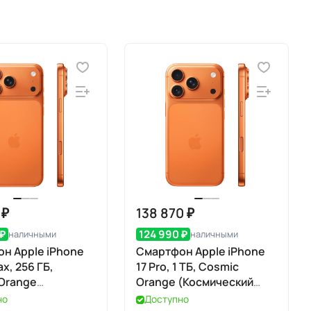
 ₽
138 870 ₽
 ₽
124 990 ₽
наличными
наличными
н Apple iPhone
Смартфон Apple iPhone
ax, 256 ГБ,
17 Pro, 1 ТБ, Cosmic
Orange
Orange (Космический
еский
оранжевый) Dual eSIM
но
Доступно