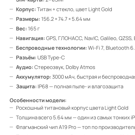
Корпус:
Титан + стекло, цвет Light Gold
Размеры:
156.2 × 74.7 × 5.64 мм
Вес:
165 г
Навигация:
GPS, ГЛОНАСС, NavIC, Galileo, QZSS,
Беспроводные технологии:
Wi-Fi 7, Bluetooth 6
Разъём:
USB Type-C
Аудио:
Стереозвук, Dolby Atmos
Аккумулятор:
3000 мАч, быстрая и беспроводна
Защита:
IP68 — полная пыле- и влагозащита
Особенности модели:
Роскошный титановый корпус цвета Light Gold
Толщина всего 5.64 мм — один из самых тонких i
Флагманский чип A19 Pro — топ по производите