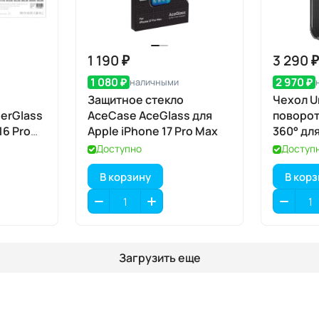
1 190 ₽
3 290 
1 080 ₽
2 970 ₽
наличными
Защитное стекло
Чехол Un
erGlass
AceCase AceGlass для
поворот
16 Pro
Apple iPhone 17 Pro Max
360° для
Pro, Car
Доступно
Доступ
(карбон
В корзину
В кор
MagSaf
Загрузить еще