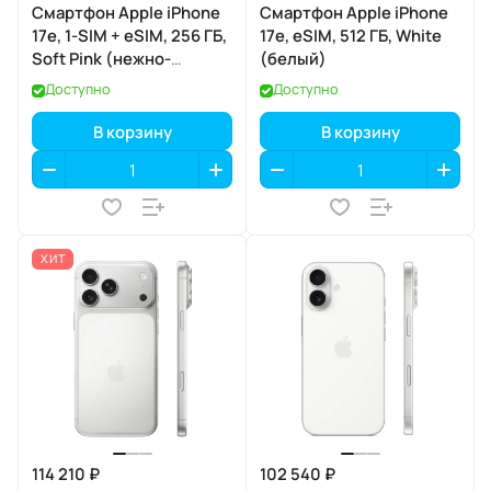
Смартфон Apple iPhone
Смартфон Apple iPhone
17e, 1-SIM + eSIM, 256 ГБ,
17e, eSIM, 512 ГБ, White
Soft Pink (нежно-
(белый)
розовый)
Доступно
Доступно
В корзину
В корзину
ХИТ
114 210 ₽
102 540 ₽