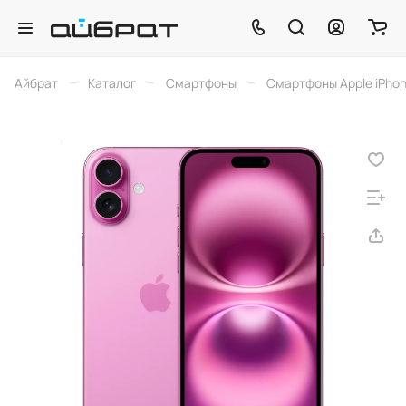
–
–
–
Айбрат
Каталог
Смартфоны
Смартфоны Apple iPho