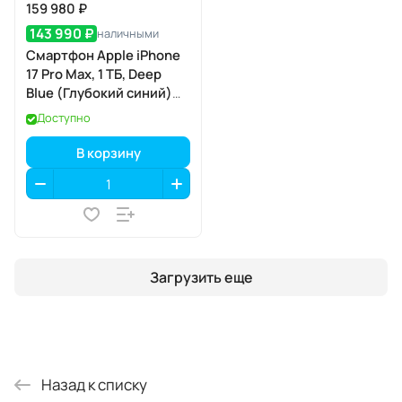
159 980 ₽
143 990 ₽
наличными
Смартфон Apple iPhone
17 Pro Max, 1 ТБ, Deep
Blue (Глубокий синий)
SIM+eSIM
Доступно
В корзину
Загрузить еще
Назад к списку