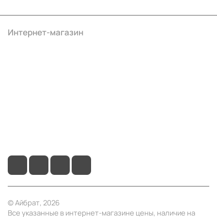
Интернет-магазин
Компания
Информация
Помощь
+7 (495) 414-10-20
info@ibrat.ru
© Айбрат, 2026
Все указанные в интернет-магазине цены, наличие на