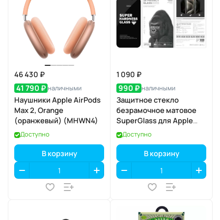
46 430 ₽
1 090 ₽
41 790 ₽
990 ₽
наличными
наличными
Наушники Apple AirPods
Защитное стекло
Max 2, Orange
безрамочное матовое
(оранжевый) (MHWN4)
SuperGlass для Apple
iPhone 17 Air
Доступно
Доступно
В корзину
В корзину