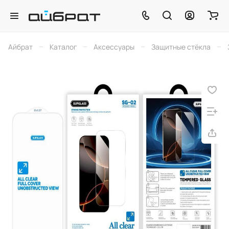
–
–
–
–
Айбрат
Каталог
Аксессуары
Защитные стёкла