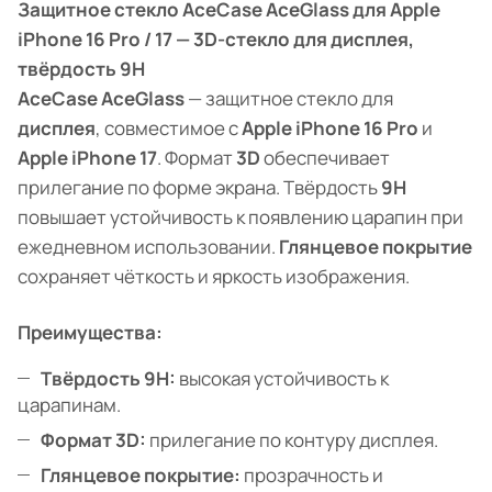
Защитное стекло AceCase AceGlass для Apple
iPhone 16 Pro / 17 — 3D-стекло для дисплея,
твёрдость 9H
AceCase AceGlass
— защитное стекло для
дисплея
, совместимое с
Apple iPhone 16 Pro
и
Apple iPhone 17
. Формат
3D
обеспечивает
прилегание по форме экрана. Твёрдость
9H
повышает устойчивость к появлению царапин при
ежедневном использовании.
Глянцевое покрытие
сохраняет чёткость и яркость изображения.
Преимущества:
Твёрдость 9H:
высокая устойчивость к
царапинам.
Формат 3D:
прилегание по контуру дисплея.
Глянцевое покрытие:
прозрачность и