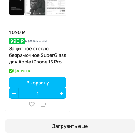
1 090 ₽
990 ₽
наличными
Защитное стекло
безрамочное SuperGlass
для Apple iPhone 16 Pro
Max / 17 Pro Max
Доступно
В корзину
Загрузить еще