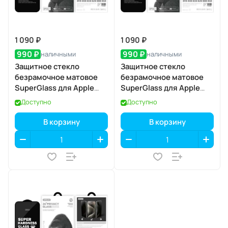
1 090 ₽
1 090 ₽
990 ₽
990 ₽
наличными
наличными
Защитное стекло
Защитное стекло
безрамочное матовое
безрамочное матовое
SuperGlass для Apple
SuperGlass для Apple
iPhone 17 Pro
iPhone 17 Air
Доступно
Доступно
В корзину
В корзину