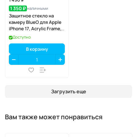
1 350 ₽
наличными
Защитное стекло на
камеру BlueO для Apple
iPhone 17, Acrylic Frame,
2 шт., Clear
Доступно
(прозрачный), с
аппликатором
В корзину
Загрузить еще
Вам также может понравиться