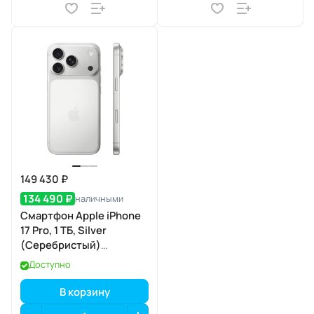
149 430 ₽
134 490 ₽
наличными
Смартфон Apple iPhone
17 Pro, 1 ТБ, Silver
(Серебристый)
SIM+eSIM
Доступно
В корзину