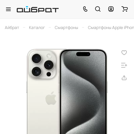
–
–
–
Айбрат
Каталог
Смартфоны
Смартфоны Apple iPho