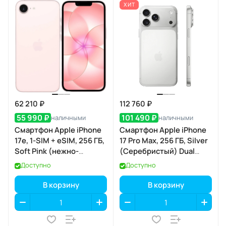
ХИТ
62 210 ₽
112 760 ₽
55 990 ₽
101 490 ₽
наличными
наличными
Смартфон Apple iPhone
Смартфон Apple iPhone
17e, 1-SIM + eSIM, 256 ГБ,
17 Pro Max, 256 ГБ, Silver
Soft Pink (нежно-
(Серебристый) Dual
розовый)
eSIM
Доступно
Доступно
В корзину
В корзину