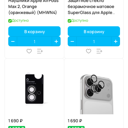
Наушники Apple AirPods
Защитное стекло
Max 2, Orange
безрамочное матовое
(оранжевый) (MHWN4)
SuperGlass для Apple
iPhone 17 / 16 Pro
Доступно
Доступно
В корзину
В корзину
1 690 ₽
1 690 ₽