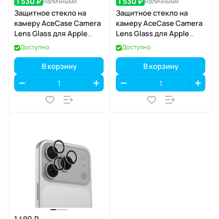
1 530 ₽
1 530 ₽
наличными
наличными
Защитное стекло на
Защитное стекло на
камеру AceCase Camera
камеру AceCase Camera
Lens Glass для Apple
Lens Glass для Apple
iPhone 17
iPhone 17 Pro / 17 Pro Max
Доступно
Доступно
В корзину
В корзину
1 490 ₽