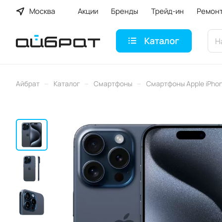
Москва
Акции
Бренды
Трейд-ин
Ремон
Каталог
–
–
–
Айбрат
Каталог
Смартфоны
Смартфоны Apple iPho