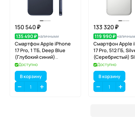
150 540 ₽
133 320 ₽
135 490 ₽
119 990 ₽
наличными
наличны
Смартфон Apple iPhone
Смартфон Apple 
17 Pro, 1 ТБ, Deep Blue
17 Pro, 512 ГБ, Silv
(Глубокий синий)
(Серебристый) S
SIM+eSIM
Доступно
Доступно
В корзину
В корзину