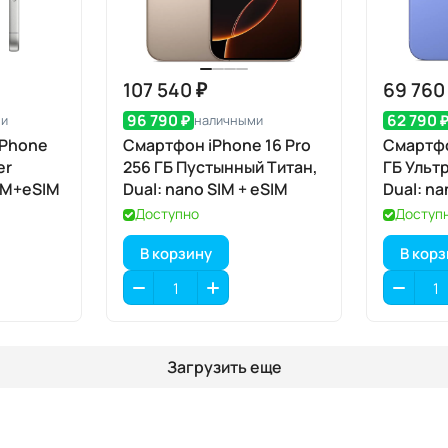
107 540 ₽
69 760
96 790 ₽
62 790 
ми
наличными
iPhone
Смартфон iPhone 16 Pro
Смартфо
er
256 ГБ Пустынный Титан,
ГБ Ульт
IM+eSIM
Dual: nano SIM + eSIM
Dual: na
Доступно
Доступ
В корзину
В кор
Загрузить еще