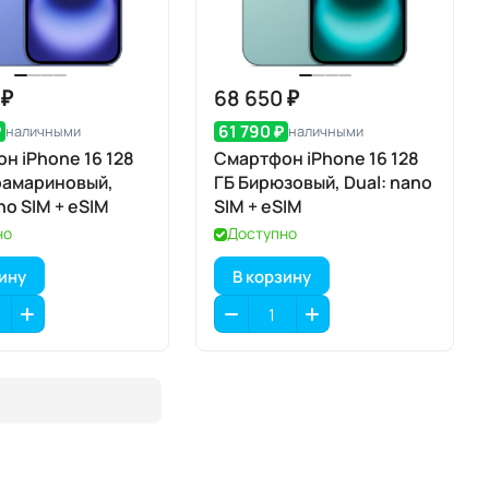
 ₽
68 650 ₽
₽
61 790 ₽
наличными
наличными
н iPhone 16 128
Смартфон iPhone 16 128
рамариновый,
ГБ Бирюзовый, Dual: nano
no SIM + eSIM
SIM + eSIM
но
Доступно
зину
В корзину