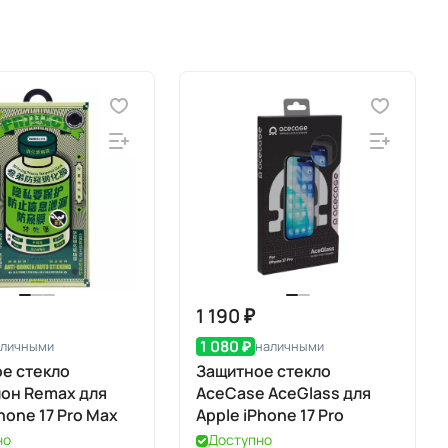
1 190 ₽
1 080 ₽
аличными
наличными
е стекло
Защитное стекло
он Remax для
AceCase AceGlass для
hone 17 Pro Max
Apple iPhone 17 Pro
но
Доступно