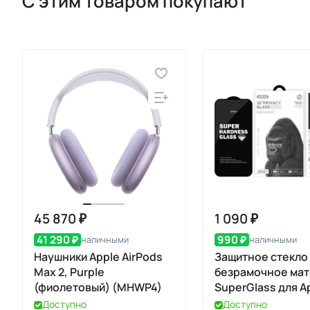
С этим товаром покупают
45 870 ₽
1 090 ₽
41 290 ₽
990 ₽
наличными
наличными
Наушники Apple AirPods
Защитное стекло
Max 2, Purple
безрамочное ма
(фиолетовый) (MHWP4)
SuperGlass для A
iPhone 17 / 16 Pro
Доступно
Доступно