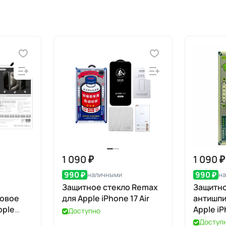
1 090 ₽
1 090 ₽
990 ₽
990 ₽
наличными
н
Защитное стекло Remax
Защитно
товое
для Apple iPhone 17 Air
антишпи
pple
Apple iP
Доступно
Доступ