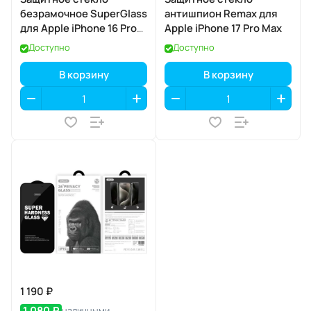
безрамочное SuperGlass
антишпион Remax для
для Apple iPhone 16 Pro
Apple iPhone 17 Pro Max
Max / 17 Pro Max
Доступно
Доступно
В корзину
В корзину
1 190 ₽
1 080 ₽
наличными