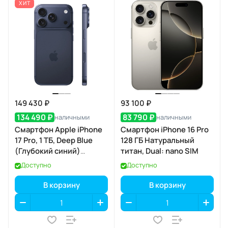
ХИТ
149 430 ₽
93 100 ₽
134 490 ₽
83 790 ₽
наличными
наличными
Смартфон Apple iPhone
Смартфон iPhone 16 Pro
17 Pro, 1 ТБ, Deep Blue
128 ГБ Натуральный
(Глубокий синий)
титан, Dual: nano SIM
SIM+eSIM
Доступно
Доступно
В корзину
В корзину