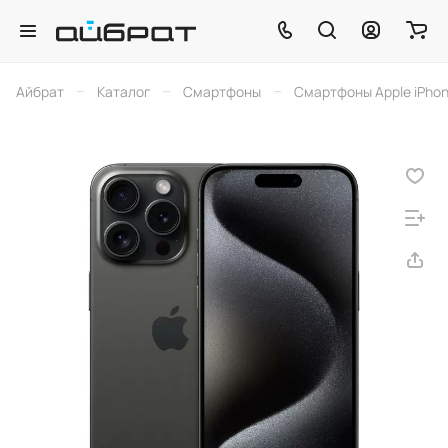
–
–
–
Айбрат
Каталог
Смартфоны
Смартфоны Apple iPho