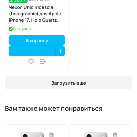
Чехол Uniq Iridescia
(holographic) для Apple
iPhone 17, Holo Quartz
(голографический
Доступно
кварц), MagSafe
В корзину
Загрузить еще
Вам также может понравиться