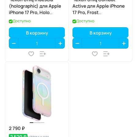
(holographic) для Apple
Active для Apple iPhone
iPhone 17 Pro, Holo
17 Pro, Frost
Quartz
Smoke/Orange (матовый
Доступно
Доступно
(голографический
дымчатый/оранжевый),
кварц), MagSafe
MagSafe
В корзину
В корзину
2 790 ₽
2 520 ₽
наличными