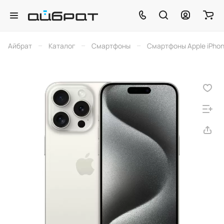
–
–
–
Айбрат
Каталог
Смартфоны
Смартфоны Apple iPho