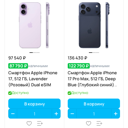
97 540 ₽
136 430 ₽
87 790 ₽
122 790 ₽
наличными
наличными
Смартфон Apple iPhone
Смартфон Apple iPhone
17, 512 ГБ, Lavender
17 Pro Max, 512 ГБ, Deep
(Розовый) Dual eSIM
Blue (Глубокий синий)
SIM+eSIM
Доступно
Доступно
В корзину
В корзину