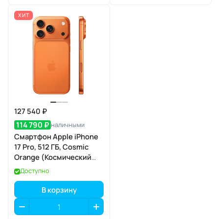
ХИТ
127 540 ₽
114 790 ₽
наличными
Смартфон Apple iPhone
17 Pro, 512 ГБ, Cosmic
Orange (Космический
оранжевый) SIM+eSIM
Доступно
В корзину