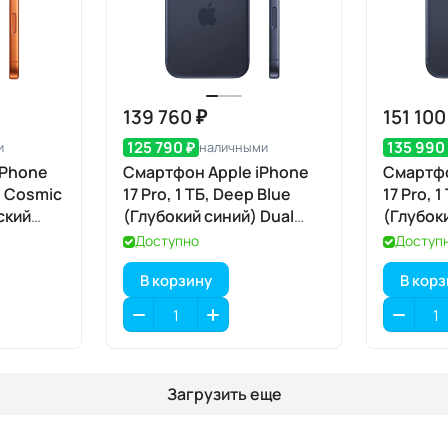
139 760 ₽
151 100
125 790 ₽
135 990
и
наличными
iPhone
Смартфон Apple iPhone
Смартфо
Б, Cosmic
17 Pro, 1 ТБ, Deep Blue
17 Pro, 
ский
(Глубокий синий) Dual
(Глубок
 eSIM
eSIM
SIM+eS
Доступно
Доступ
В корзину
В кор
Загрузить еще