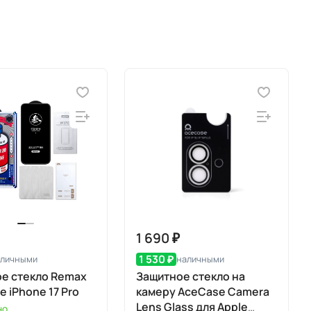
1 690 ₽
1 530 ₽
аличными
наличными
е стекло Remax
Защитное стекло на
e iPhone 17 Pro
камеру AceCase Camera
Lens Glass для Apple
но