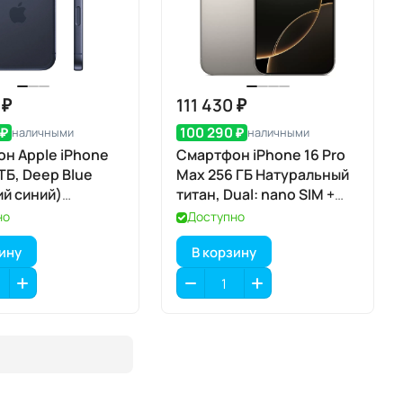
 ₽
111 430 ₽
 ₽
100 290 ₽
наличными
наличными
н Apple iPhone
Смартфон iPhone 16 Pro
1 ТБ, Deep Blue
Max 256 ГБ Натуральный
ий синий)
титан, Dual: nano SIM +
IM
eSIM
но
Доступно
зину
В корзину