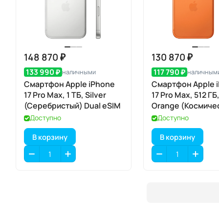
148 870 ₽
130 870 ₽
133 990 ₽
117 790 ₽
наличными
наличным
Смартфон Apple iPhone
Смартфон Apple 
17 Pro Max, 1 ТБ, Silver
17 Pro Max, 512 Г
(Серебристый) Dual eSIM
Orange (Космиче
оранжевый) Dual
Доступно
Доступно
В корзину
В корзину