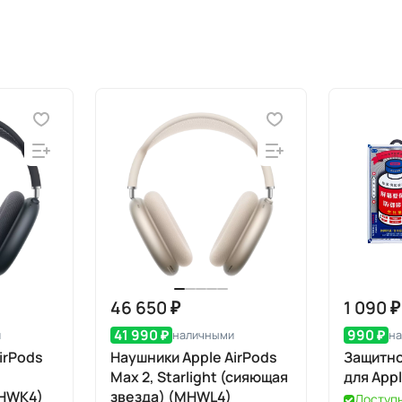
46 650 ₽
1 090 ₽
41 990 ₽
990 ₽
и
наличными
н
irPods
Наушники Apple AirPods
Защитно
Max 2, Starlight (сияющая
для Appl
MHWK4)
звезда) (MHWL4)
Доступ