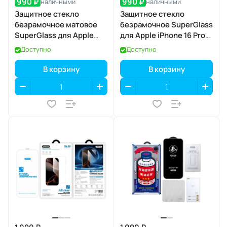
990 ₽
990 ₽
наличными
наличными
Защитное стекло
Защитное стекло
безрамочное матовое
безрамочное SuperGlass
SuperGlass для Apple
для Apple iPhone 16 Pro
iPhone 17 Pro
Max / 17 Pro Max
Доступно
Доступно
В корзину
В корзину