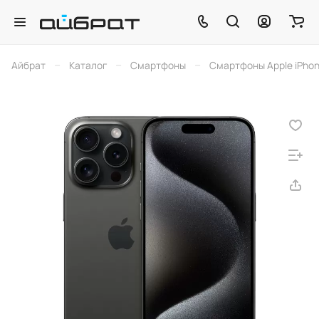
–
–
–
Айбрат
Каталог
Смартфоны
Смартфоны Apple iPho