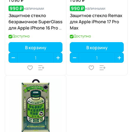
1 090 ₽
1 090 ₽
990 ₽
990 ₽
наличными
наличными
Защитное стекло
Защитное стекло Remax
безрамочное SuperGlass
для Apple iPhone 17 Pro
для Apple iPhone 16 Pro /
Max
17 / 17 Pro
Доступно
Доступно
В корзину
В корзину