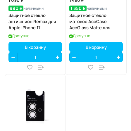
1 090 ₽
1 490 ₽
990 ₽
1 350 ₽
наличными
наличными
Защитное стекло
Защитное стекло
антишпион Remax для
матовое AceCase
Apple iPhone 17
AceGlass Matte для
Apple iPhone 17 Pro Max
Доступно
Доступно
В корзину
В корзину