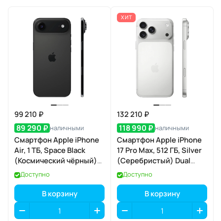
ХИТ
99 210 ₽
132 210 ₽
89 290 ₽
118 990 ₽
наличными
наличными
Смартфон Apple iPhone
Смартфон Apple iPhone
Air, 1 ТБ, Space Black
17 Pro Max, 512 ГБ, Silver
(Космический чёрный)
(Серебристый) Dual
Dual eSIM
eSIM
Доступно
Доступно
В корзину
В корзину