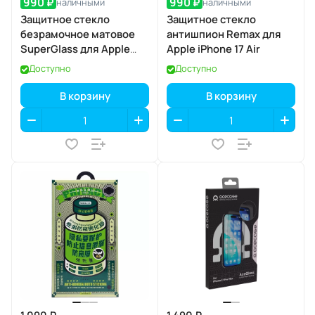
990 ₽
990 ₽
наличными
наличными
Защитное стекло
Защитное стекло
безрамочное матовое
антишпион Remax для
SuperGlass для Apple
Apple iPhone 17 Air
iPhone 17 / 16 Pro
Доступно
Доступно
В корзину
В корзину