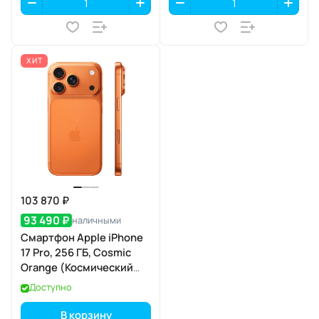
ХИТ
103 870 ₽
93 490 ₽
наличными
Смартфон Apple iPhone
17 Pro, 256 ГБ, Cosmic
Orange (Космический
оранжевый) Dual eSIM
Доступно
В корзину