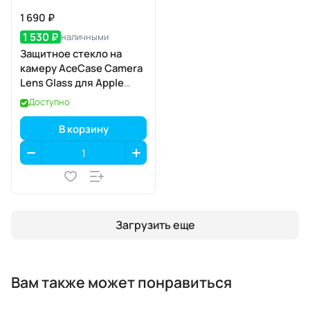
1 690 ₽
1 530 ₽
наличными
Защитное стекло на
камеру AceCase Camera
Lens Glass для Apple
iPhone 17
Доступно
В корзину
Загрузить еще
Вам также может понравиться