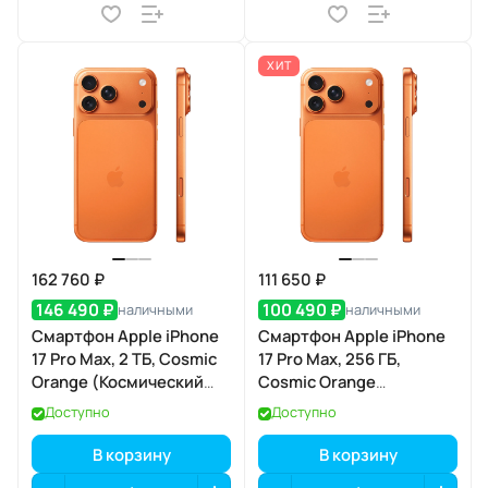
ХИТ
162 760 ₽
111 650 ₽
146 490 ₽
100 490 ₽
наличными
наличными
Смартфон Apple iPhone
Смартфон Apple iPhone
17 Pro Max, 2 ТБ, Cosmic
17 Pro Max, 256 ГБ,
Orange (Космический
Cosmic Orange
оранжевый) Dual eSIM
(Космический
Доступно
Доступно
оранжевый) Dual eSIM
В корзину
В корзину