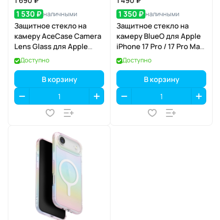
1 690 ₽
1 490 ₽
1 530 ₽
1 350 ₽
наличными
наличными
Защитное стекло на
Защитное стекло на
камеру AceCase Camera
камеру BlueO для Apple
Lens Glass для Apple
iPhone 17 Pro / 17 Pro Max,
iPhone 17
Aluminium, 3 шт., Orange
Доступно
Доступно
(оранжевый), с
аппликатором
В корзину
В корзину