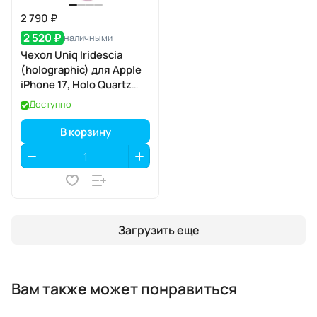
2 790 ₽
2 520 ₽
наличными
Чехол Uniq Iridescia
(holographic) для Apple
iPhone 17, Holo Quartz
(голографический
Доступно
кварц), MagSafe
В корзину
Загрузить еще
Вам также может понравиться