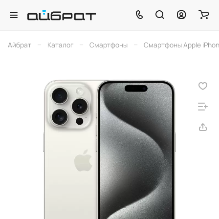
–
–
–
Айбрат
Каталог
Смартфоны
Смартфоны Apple iPho