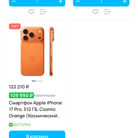
ХИТ
122 210 ₽
109 990 ₽
наличными
Смартфон Apple iPhone
17 Pro, 512 ГБ, Cosmic
Orange (Космический
оранжевый) Dual eSIM
Доступно
В корзину