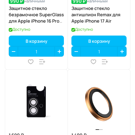
990 ₽
990 ₽
наличными
наличными
Защитное стекло
Защитное стекло
безрамочное SuperGlass
антишпион Remax для
для Apple iPhone 16 Pro
Apple iPhone 17 Air
Max / 17 Pro Max
Доступно
Доступно
В корзину
В корзину