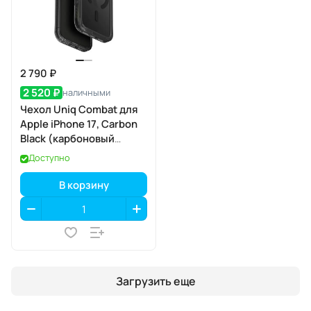
2 790 ₽
2 520 ₽
наличными
Чехол Uniq Combat для
Apple iPhone 17, Carbon
Black (карбоновый
чёрный), MagSafe
Доступно
В корзину
Загрузить еще