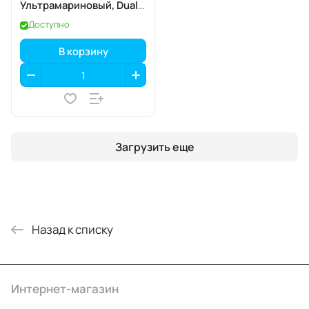
Ультрамариновый, Dual:
nano SIM + eSIM
Доступно
В корзину
Загрузить еще
Назад к списку
Интернет-магазин