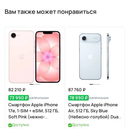
Вам также может понравиться
82 210 ₽
87 760 ₽
73 990 ₽
78 990 ₽
наличными
наличными
Смартфон Apple iPhone
Смартфон Apple iPhone
17e, 1-SIM + eSIM, 512 ГБ,
Air, 512 ГБ, Sky Blue
Soft Pink (нежно-
(Небесно-голубой) Dual
розовый)
eSIM
Доступно
Доступно