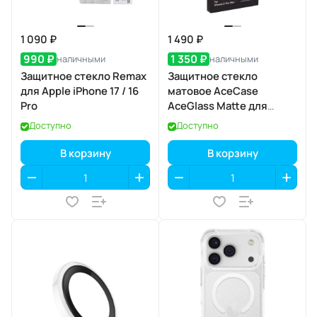
1 090 ₽
1 490 ₽
990 ₽
1 350 ₽
наличными
наличными
Защитное стекло Remax
Защитное стекло
для Apple iPhone 17 / 16
матовое AceCase
Pro
AceGlass Matte для
Apple iPhone 17 Pro Max
Доступно
Доступно
В корзину
В корзину