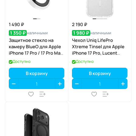
1 490 ₽
2 190 ₽
1 350 ₽
1 980 ₽
наличными
наличными
Защитное стекло на
Чехол Uniq LifePro
камеру BlueO для Apple
Xtreme Tinsel для Apple
iPhone 17 Pro / 17 Pro Max,
iPhone 17 Pro, Lucent
Acrylic Frame, 3 шт., Clear
(прозрачный), MagSafe
Доступно
Доступно
(прозрачный), с
аппликатором
В корзину
В корзину