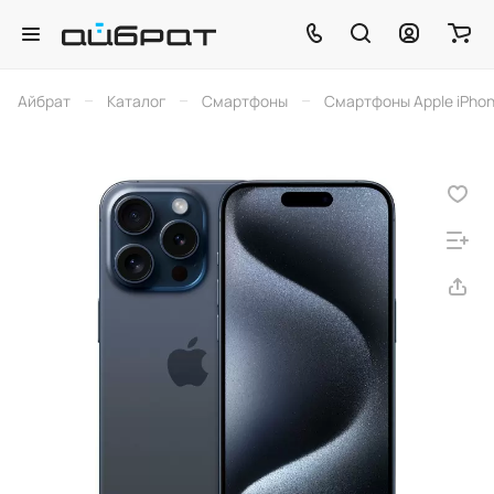
–
–
–
Айбрат
Каталог
Смартфоны
Смартфоны Apple iPho